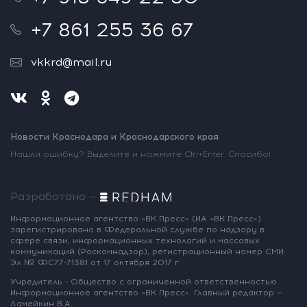
+7 861 255 36 67
vkkrd@mail.ru
Новости Краснодара и Краснодарского края
Нашли ошибку? Выделите и нажмите Ctrl+Enter. Спасибо!
Разработано —
Информационное агентство «ВК Пресс»
(ИА «ВК Пресс»)
зарегистрировано
в Федеральной службе по надзору
в
сфере связи, информационных
технологий и массовых
коммуникаций
(Роскомнадзор),
регистрационный номер СМИ:
Эл № ФС77-71381
от 17 октября 2017 г.
Учредитель - Общество с ограниченной
ответственностью
Информационное
агентство «ВК Пресс».
Главный редактор —
Ламейкин В.А.