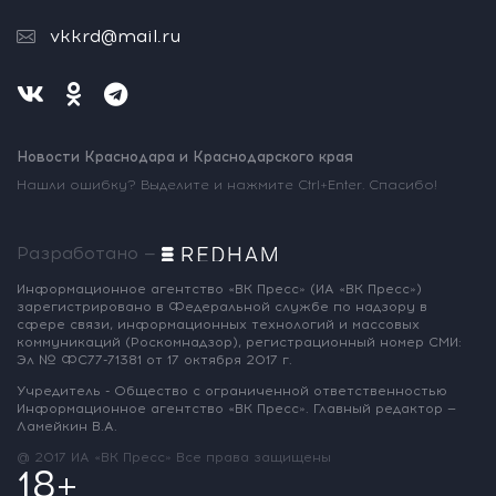
vkkrd@mail.ru
Новости Краснодара и Краснодарского края
Нашли ошибку? Выделите и нажмите Ctrl+Enter. Спасибо!
Разработано —
Информационное агентство «ВК Пресс»
(ИА «ВК Пресс»)
зарегистрировано
в Федеральной службе по надзору
в
сфере связи, информационных
технологий и массовых
коммуникаций
(Роскомнадзор),
регистрационный номер СМИ:
Эл № ФС77-71381
от 17 октября 2017 г.
Учредитель - Общество с ограниченной
ответственностью
Информационное
агентство «ВК Пресс».
Главный редактор —
Ламейкин В.А.
@ 2017 ИА «ВК Пресс»
Все права защищены
18+