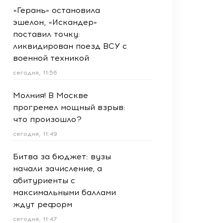
«Герань» остановила
эшелон, «Искандер»
поставил точку:
ликвидирован поезд ВСУ с
военной техникой
сегодня, 11:56
Молния! В Москве
прогремел мощный взрыв:
что произошло?
сегодня, 11:49
Битва за бюджет: вузы
начали зачисление, а
абитуриенты с
максимальными баллами
ждут реформ
сегодня, 11:47