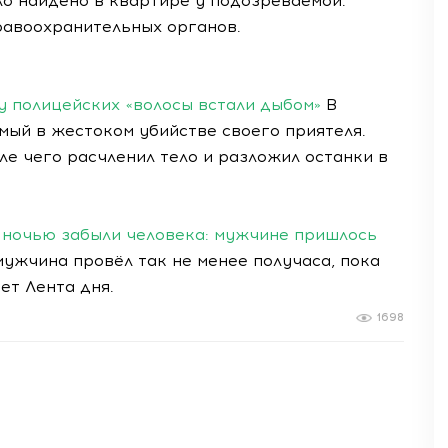
ло найдено в квартире у подозреваемой.
авоохранительных органов.
у полицейских «волосы встали дыбом»
В
ый в жестоком убийстве своего приятеля.
ле чего расчленил тело и разложил останки в
я ночью забыли человека: мужчине пришлось
мужчина провёл так не менее получаса, пока
ет Лента дня.
1698