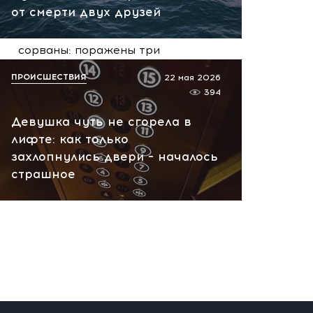
сегодня, 09:57
от смерти двух друзей
Сейчас! Поставки для ВСУ
сорваны: поражены три
сухогруза и судно в порту
ПРОИСШЕСТВИЯ
22 мая 2026
Николаева
394
сегодня, 09:18
Девушка чуть не сгорела в
лифте: как только
захлопнулись двери – началось
страшное