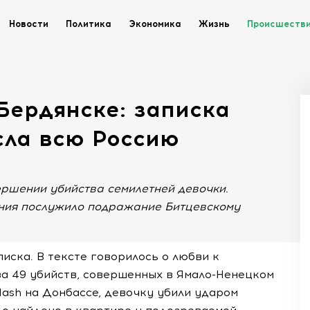
Новости
Политика
Экономика
Жизнь
Происшеств
Бердянске: записка
сла всю Россию
ершении убийства семилетней девочки.
ения послужило подражание Битцевскому
иска. В тексте говорилось о любви к
а 49 убийств, совершенных в Ямало-Ненецком
ash на Донбассе, девочку убили ударом