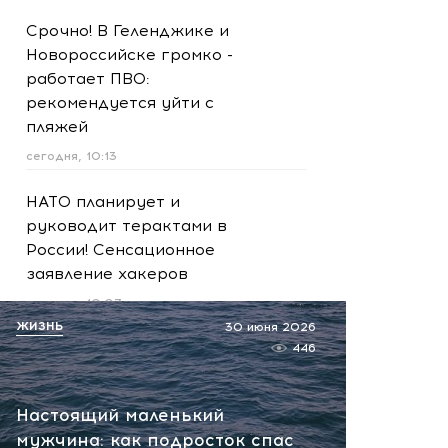
Срочно! В Геленджике и
Новороссийске громко -
работает ПВО:
рекомендуется уйти с
пляжей
сегодня, 10:13
НАТО планирует и
руководит терактами в
России! Сенсационное
заявление хакеров
сегодня, 10:07
ЖИЗНЬ
30 июня 2026
Подпольный криптоцентр в
446
башнях «Москва-Сити»:
задержаны более 20
Настоящий маленький
человек
мужчина: как подросток спас