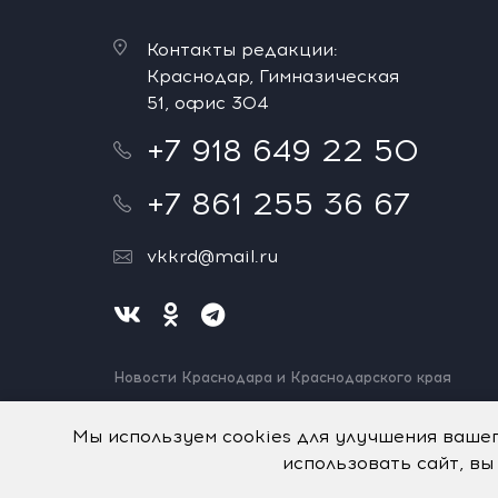
Контакты редакции:
Краснодар, Гимназическая
51, офис 304
+7 918 649 22 50
+7 861 255 36 67
vkkrd@mail.ru
Новости Краснодара и Краснодарского края
Нашли ошибку? Выделите и нажмите Ctrl+Enter.
Спасибо!
Мы используем cookies для улучшения ваше
использовать сайт, вы