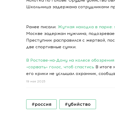
молотка по голове. Орудие убийства бы
Школьница задержана сотрудниками пр
Ранее писали:
Жуткая находка в парке: 
Москве задержан мужчина, подозреваем
Преступник расправился с жертвой, пос
две спортивные сумки.
В Ростове-на-Дону на колесе обозрени
«сорвать» голос, чтоб спастись
В итоге 
его крики не услышал охранник, сообща
19 мая 2025
#россия
#убийство