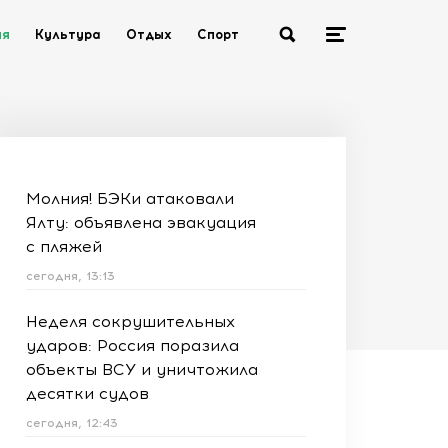
ия
Культура
Отдых
Спорт
Молния! БЭКи атаковали
Ялту: объявлена эвакуация
с пляжей
сегодня, 13:13
Неделя сокрушительных
ударов: Россия поразила
объекты ВСУ и уничтожила
десятки судов
сегодня, 12:43