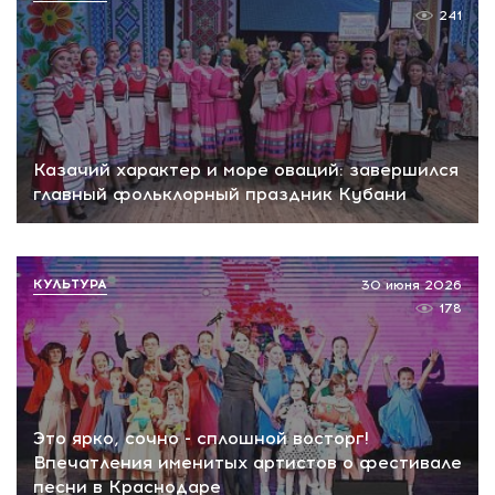
241
Казачий характер и море оваций: завершился
главный фольклорный праздник Кубани
КУЛЬТУРА
30 июня 2026
178
Это ярко, сочно - сплошной восторг!
Впечатления именитых артистов о фестивале
песни в Краснодаре