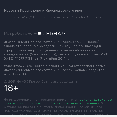
Новости Краснодара и Краснодарского края
Нашли ошибку? Выделите и нажмите Ctrl+Enter. Спасибо!
Разработано —
Информационное агентство «ВК Пресс»
(ИА «ВК Пресс»)
зарегистрировано
в Федеральной службе по надзору
в
сфере связи, информационных
технологий и массовых
коммуникаций
(Роскомнадзор),
регистрационный номер СМИ:
Эл № ФС77-71381
от 17 октября 2017 г.
Учредитель - Общество с ограниченной
ответственностью
Информационное
агентство «ВК Пресс».
Главный редактор —
Ламейкин В.А.
@ 2017 ИА «ВК Пресс»
Все права защищены
18+
На информационном ресурсе применяются
рекомендательные
технологии
.
Политика обработки персональных данных
.
©
Авторское право на систему визуализации содержимого
портала vkpress.ru, а также на исходные данные, включая
тексты, фотографии, аудио и видеоматериалы, графические