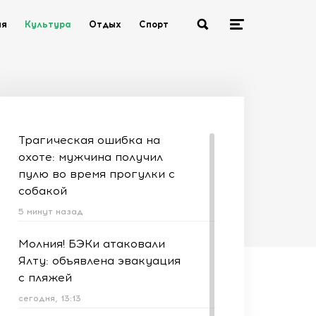
ия
Культура
Отдых
Спорт
Трагическая ошибка на
охоте: мужчина получил
пулю во время прогулки с
собакой
5 минут назад
Молния! БЭКи атаковали
Ялту: объявлена эвакуация
с пляжей
сегодня, 13:13