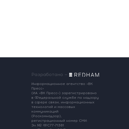
сегодня, 10:07
Подпольный криптоцентр в
башнях «Москва-Сити»:
задержаны более 20
человек
сегодня, 09:57
Разработано —
Информационное агентство «ВК
Пресс»
(ИА «ВК Пресс») зарегистрировано
в Федеральной службе по надзору
в сфере связи, информационных
технологий и массовых
коммуникаций
(Роскомнадзор),
регистрационный номер СМИ:
Эл № ФС77-71381