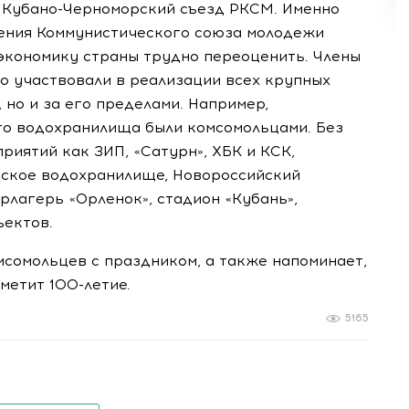
й
Кубано-Черноморский
съезд РКСМ. Именно
дения Коммунистического союза молодежи
 экономику страны трудно переоценить. Члены
о участвовали в реализации всех крупных
 но и за его пределами. Например,
го водохранилища были комсомольцами. Без
риятий как ЗИП, «Сатурн», ХБК и КСК,
рское водохранилище, Новороссийский
рлагерь «Орленок», стадион «Кубань»,
ъектов.
мсомольцев с праздником, а также напоминает,
тметит
100-летие
.
5165