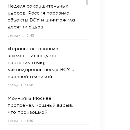
Неделя сокрушительных
ударов: Россия поразила
объекты ВСУ и уничтожила
десятки судов
сегодня, 12:43
«Герань» остановила
эшелон, «Искандер»
поставил точку:
ликвидирован поезд ВСУ с
военной техникой
сегодня, 11:56
Молния! В Москве
прогремел мощный взрыв:
что произошло?
сегодня, 11:49