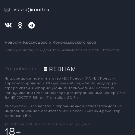
vkkrd@mail.ru
Новости Краснодара и Краснодарского края
Нашли ошибку? Выделите и нажмите Ctrl+Enter. Спасибо!
Разработано —
Информационное агентство «ВК Пресс»
(ИА «ВК Пресс»)
зарегистрировано
в Федеральной службе по надзору
в
сфере связи, информационных
технологий и массовых
коммуникаций
(Роскомнадзор),
регистрационный номер СМИ:
Эл № ФС77-71381
от 17 октября 2017 г.
Учредитель - Общество с ограниченной
ответственностью
Информационное
агентство «ВК Пресс».
Главный редактор —
Ламейкин В.А.
@ 2017 ИА «ВК Пресс»
Все права защищены
18+