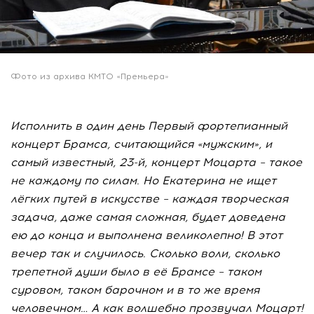
Фото из архива КМТО «Премьера»
Исполнить в один день Первый фортепианный
концерт Брамса, считающийся «мужским», и
самый известный, 23-й, концерт Моцарта – такое
не каждому по силам. Но Екатерина не ищет
лёгких путей в искусстве – каждая творческая
задача, даже самая сложная, будет доведена
ею до конца и выполнена великолепно! В этот
вечер так и случилось. Сколько воли, сколько
трепетной души было в её Брамсе – таком
суровом, таком барочном и в то же время
человечном… А как волшебно прозвучал Моцарт!