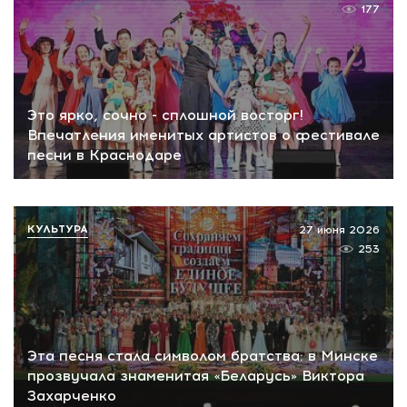
177
Это ярко, сочно - сплошной восторг!
Впечатления именитых артистов о фестивале
песни в Краснодаре
КУЛЬТУРА
27 июня 2026
253
Эта песня стала символом братства: в Минске
прозвучала знаменитая «Беларусь» Виктора
Захарченко