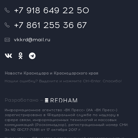
+7 918 649 22 50
+7 861 255 36 67
vkkrd@mail.ru
Новости Краснодара и Краснодарского края
Нашли ошибку? Выделите и нажмите Ctrl+Enter. Спасибо!
Разработано —
Информационное агентство «ВК Пресс»
(ИА «ВК Пресс»)
зарегистрировано
в Федеральной службе по надзору
в
сфере связи, информационных
технологий и массовых
коммуникаций
(Роскомнадзор),
регистрационный номер СМИ:
Эл № ФС77-71381
от 17 октября 2017 г.