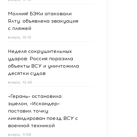
Молния! БЭКи атаковали
Ялту: объявлена эвакуация
с пляжей
вчера, 13:13
Неделя сокрушительных
ударов: Россия поразила
объекты ВСУ и уничтожила
десятки судов
вчера, 12:43
«Герань» остановила
эшелон, «Искандер»
поставил точку:
ликвидирован поезд ВСУ с
военной техникой
вчера, 11:56