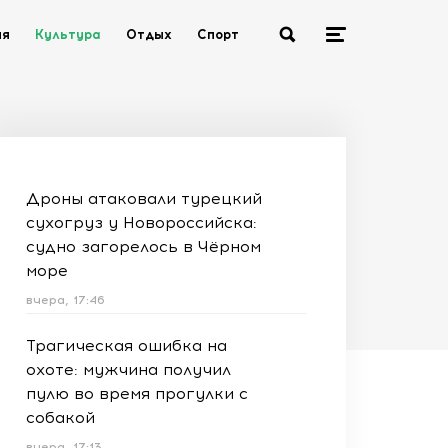
ия
Культура
Отдых
Спорт
Дроны атаковали турецкий
сухогруз у Новороссийска:
судно загорелось в Чёрном
море
вчера, 17:46
Трагическая ошибка на
охоте: мужчина получил
пулю во время прогулки с
собакой
вчера, 17:13