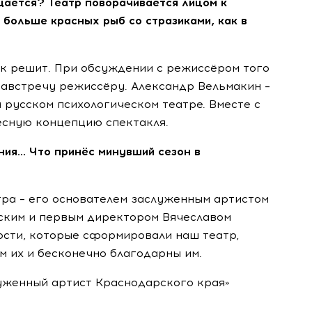
щается? Театр поворачивается лицом к
больше красных рыб со стразиками, как в
ик решит. При обсуждении с режиссёром того
навстречу режиссёру. Александр Вельмакин –
русском психологическом театре. Вместе с
есную концепцию спектакля.
ания… Что принёс минувший сезон в
тра – его основателем заслуженным артистом
ским и первым директором Вячеславом
ости, которые сформировали наш театр,
м их и бесконечно благодарны им.
служенный артист Краснодарского края»