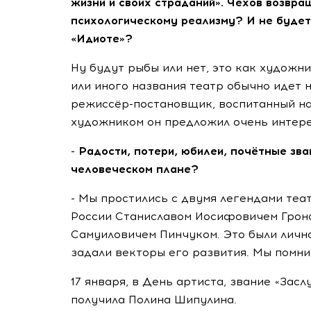
жизни и своих страданий». Чехов возвра
психологическому реализму? И не будет 
«Идиоте»?
Ну будут рыбы или нет, это как художн
или иного названия театр обычно идет 
режиссёр-постановщик, воспитанный на 
художником он предложил очень интер
- Радости, потери, юбилеи, почётные зв
человеческом плане?
- Мы простились с двумя легендами теа
России Станиславом Иосифовичем Грон
Самуиловичем Пинчуком. Это были личн
задали векторы его развития. Мы помни
17 января, в День артиста, звание «За
получила Полина Шипулина.