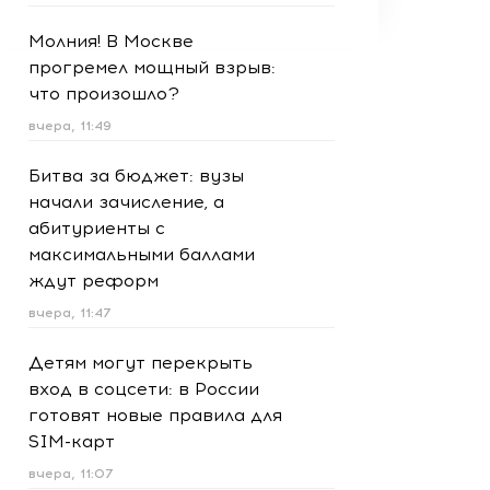
Молния! В Москве
прогремел мощный взрыв:
что произошло?
вчера, 11:49
Битва за бюджет: вузы
начали зачисление, а
абитуриенты с
максимальными баллами
ждут реформ
вчера, 11:47
Детям могут перекрыть
вход в соцсети: в России
готовят новые правила для
SIM-карт
вчера, 11:07