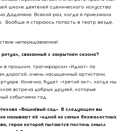
шей школе деятелей сценического искусства
а Дадамяна. Всякий раз, когда я приезжала
р. Вообще я стараюсь попасть в театр везде,
ьствие непередаваемое!
й ритуал, связанный с закрытием сезона?
 и в прошлом, трагифарсом «Идиот» по
ам дорогой, очень насыщенный артистами,
ртуаре. Конечно, будет «третий акт», когда мы
еская встреча добрых друзей, которые
ный событиями год.
. Чехова «Вишнёвый сад». В следующем вы
ики называют её «одной из самых безжалостных
ва, герои которой пытаются постичь смысл