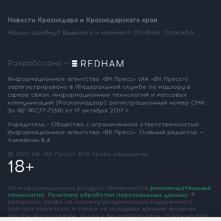
Новости Краснодара и Краснодарского края
Нашли ошибку? Выделите и нажмите Ctrl+Enter. Спасибо!
Разработано —
Информационное агентство «ВК Пресс»
(ИА «ВК Пресс»)
зарегистрировано
в Федеральной службе по надзору
в
сфере связи, информационных
технологий и массовых
коммуникаций
(Роскомнадзор),
регистрационный номер СМИ:
Эл № ФС77-71381
от 17 октября 2017 г.
Учредитель - Общество с ограниченной
ответственностью
Информационное
агентство «ВК Пресс».
Главный редактор —
Ламейкин В.А.
@ 2017 ИА «ВК Пресс»
Все права защищены
18+
На информационном ресурсе применяются
рекомендательные
технологии
.
Политика обработки персональных данных
.
©
Авторское право на систему визуализации содержимого
портала vkpress.ru, а также на исходные данные, включая
тексты, фотографии, аудио и видеоматериалы, графические