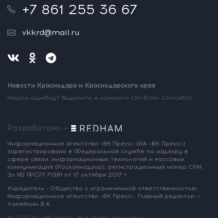
+7 861 255 36 67
vkkrd@mail.ru
Новости Краснодара и Краснодарского края
Нашли ошибку? Выделите и нажмите Ctrl+Enter. Спасибо!
Разработано —
Информационное агентство «ВК Пресс»
(ИА «ВК Пресс»)
зарегистрировано
в Федеральной службе по надзору
в
сфере связи, информационных
технологий и массовых
коммуникаций
(Роскомнадзор),
регистрационный номер СМИ:
Эл № ФС77-71381
от 17 октября 2017 г.
Учредитель - Общество с ограниченной
ответственностью
Информационное
агентство «ВК Пресс».
Главный редактор —
Ламейкин В.А.
@ 2017 ИА «ВК Пресс»
Все права защищены