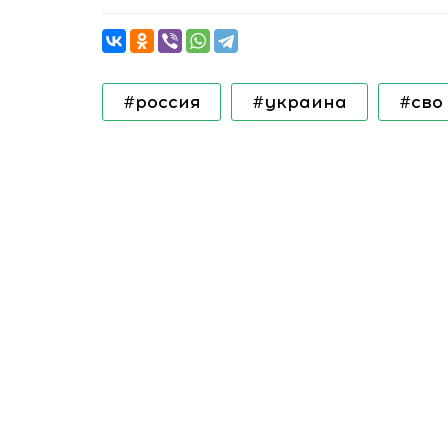
#россия
#украина
#сво