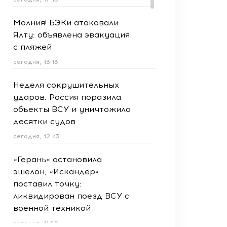
Молния! БЭКи атаковали
Ялту: объявлена эвакуация
с пляжей
сегодня, 13:13
Неделя сокрушительных
ударов: Россия поразила
объекты ВСУ и уничтожила
десятки судов
сегодня, 12:43
«Герань» остановила
эшелон, «Искандер»
поставил точку:
ликвидирован поезд ВСУ с
военной техникой
сегодня, 11:56