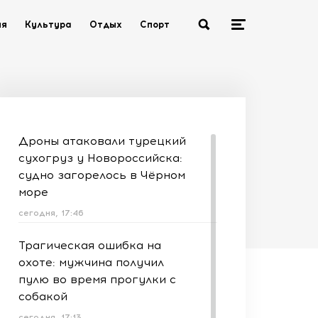
ия
Культура
Отдых
Спорт
Дроны атаковали турецкий
сухогруз у Новороссийска:
судно загорелось в Чёрном
море
сегодня, 17:46
Трагическая ошибка на
охоте: мужчина получил
пулю во время прогулки с
собакой
сегодня, 17:13