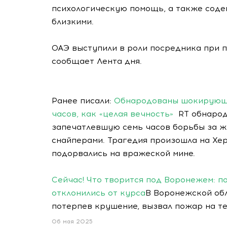
психологическую помощь, а также содей
близкими.
ОАЭ выступили в роли посредника при 
сообщает Лента дня.
Ранее писали:
Обнародованы шокирующи
часов, как «целая вечность»
RT обнарод
запечатлевшую семь часов борьбы за ж
снайперами. Трагедия произошла на Хе
подорвались на вражеской мине.
Сейчас! Что творится под Воронежем: п
отклонились от курса
В Воронежской обл
потерпев крушение, вызвал пожар на т
06 мая 2025