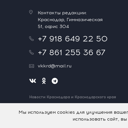
Контакты редакции:
Краснодар, Гимназическая
51, офис 304
+7 918 649 22 50
+7 861 255 36 67
vkkrd@mail.ru
Новости Краснодара и Краснодарского края
Нашли ошибку? Выделите и нажмите Ctrl+Enter.
Спасибо!
Мы используем cookies для улучшения ваше
использовать сайт, вы