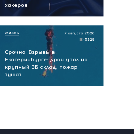
сегодня, 10:13
хакеров
НАТО планирует и
руководит терактами в
России! Сенсационное
ЖИЗНЬ
7 августа 2026
заявление хакеров
5328
сегодня, 10:07
Срочно! Взрывы в
Екатеринбурге: дрон упал на
крупный ВБ-склад, пожар
тушат