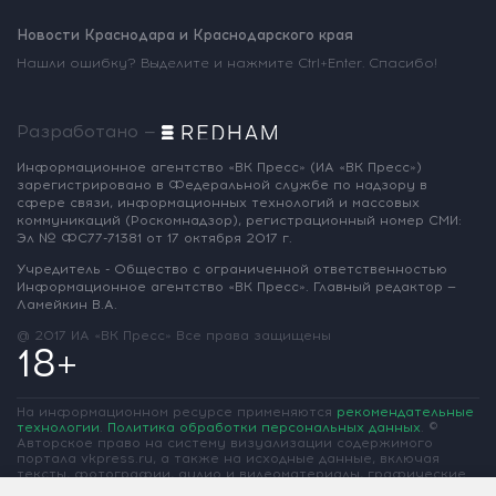
Новости Краснодара и Краснодарского края
Нашли ошибку? Выделите и нажмите Ctrl+Enter. Спасибо!
Разработано —
Информационное агентство «ВК Пресс»
(ИА «ВК Пресс»)
зарегистрировано
в Федеральной службе по надзору
в
сфере связи, информационных
технологий и массовых
коммуникаций
(Роскомнадзор),
регистрационный номер СМИ:
Эл № ФС77-71381
от 17 октября 2017 г.
Учредитель - Общество с ограниченной
ответственностью
Информационное
агентство «ВК Пресс».
Главный редактор —
Ламейкин В.А.
@ 2017 ИА «ВК Пресс»
Все права защищены
18+
На информационном ресурсе применяются
рекомендательные
технологии
.
Политика обработки персональных данных
.
©
Авторское право на систему визуализации содержимого
портала vkpress.ru, а также на исходные данные, включая
тексты, фотографии, аудио и видеоматериалы, графические
изображения, иные произведения и товарные знаки