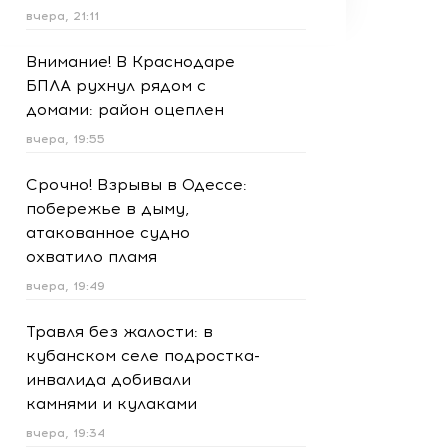
вчера, 21:11
Внимание! В Краснодаре
БПЛА рухнул рядом с
домами: район оцеплен
вчера, 19:55
Срочно! Взрывы в Одессе:
побережье в дыму,
атакованное судно
охватило пламя
вчера, 19:49
Травля без жалости: в
кубанском селе подростка-
инвалида добивали
камнями и кулаками
вчера, 19:34