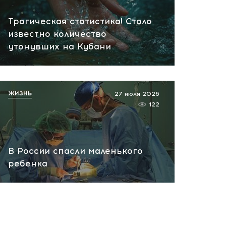
Массовый интернет-сбой
Трагическая статистика! Стало
накрыл Россию:
известно количество
пользователи теряют
утонувших на Кубани
доступ к сервисам
вчера, 14:06
ЖИЗНЬ
27 июля 2026
122
В России спасли маленького
ребенка