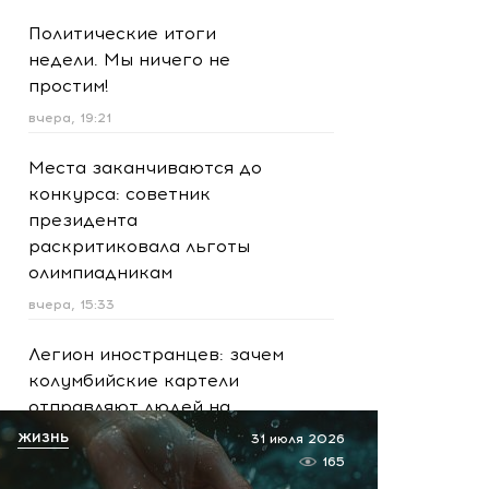
Политические итоги
недели. Мы ничего не
простим!
вчера, 19:21
Места заканчиваются до
конкурса: советник
президента
раскритиковала льготы
олимпиадникам
вчера, 15:33
Легион иностранцев: зачем
колумбийские картели
отправляют людей на
Украину
ЖИЗНЬ
31 июля 2026
165
вчера, 15:26