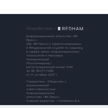
Разработано —
Информационное агентство «ВК
Пресс»
(ИА «ВК Пресс») зарегистрировано
в Федеральной службе по надзору
в сфере связи, информационных
технологий и массовых
коммуникаций
(Роскомнадзор),
регистрационный номер СМИ:
Эл № ФС77-71381
от 17 октября 2017 г.
Учредитель - Общество с
ограниченной
ответственностью
Информационное
агентство «ВК Пресс».
Главный редактор — Ламейкин В.А.
@ 2017 ИА «ВК Пресс»