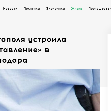
Новости
Политика
Экономика
Жизнь
Происшеств
тополя устроила
тавление» в
нодара