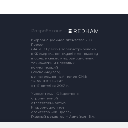
Разработано —
Информационное агентство «ВК
Пресс»
(ИА «ВК Пресс») зарегистрировано
в Федеральной службе по надзору
в сфере связи, информационных
технологий и массовых
коммуникаций
(Роскомнадзор),
регистрационный номер СМИ:
Эл № ФС77-71381
от 17 октября 2017 г.
Учредитель - Общество с
ограниченной
ответственностью
Информационное
агентство «ВК Пресс».
Главный редактор — Ламейкин В.А.
@ 2017 ИА «ВК Пресс»