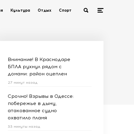
ия
Культура
Отдых
Спорт
Внимание! В Краснодаре
БПЛА рухнул рядом с
домами: район оцеплен
27 минут назад
Срочно! Взрывы в Одессе:
побережье в дыму,
атакованное судно
охватило пламя
33 минуты назад