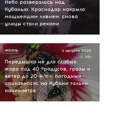
Небо разверзлось над
финансировать Киев и
Кубанью: Краснодар накрыло
препятствовать
мощнейшим ливнем: снова
переговорам
улицы стали реками
сегодня, 11:27
ЖИЗНЬ
3 августа 2026
431
Передышка не для слабых:
жара под 40 градусов, грозы и
ветер до 20 м/с — погодный
апокалипсис на Кубани только
начинается