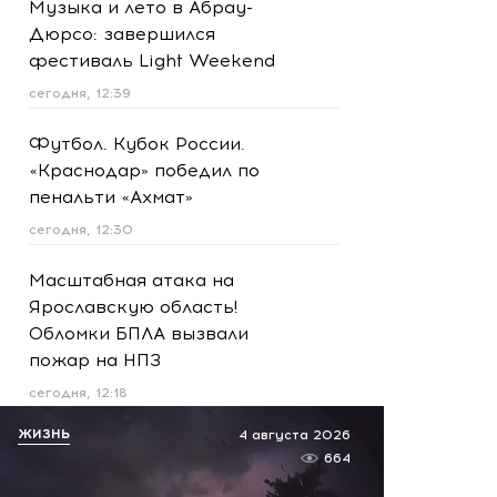
Музыка и лето в Абрау-
Дюрсо: завершился
фестиваль Light Weekend
сегодня, 12:39
Футбол. Кубок России.
«Краснодар» победил по
пенальти «Ахмат»
сегодня, 12:30
Масштабная атака на
Ярославскую область!
Обломки БПЛА вызвали
пожар на НПЗ
сегодня, 12:18
ЖИЗНЬ
4 августа 2026
МИД России предупредил о
664
затяжном конфликте на
Украине: Европа продолжит