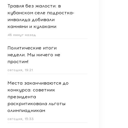
Травля без жалости: в
кубанском селе подростка-
инвалида добивали
камнями и кулаками
48 минут назад
Политические итоги
недели. Мы ничего не
простим!
сегодня, 19:21
Места заканчиваются до
конкурса: советник
президента
раскритиковала льготы
олимпиадникам
сегодня, 15:33