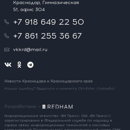
Краснодар, Гимназическая
51, офис 304
+7 918 649 22 50
+7 861 255 36 67
vkkrd@mail.ru
Новости Краснодара и Краснодарского края
Нашли ошибку? Выделите и нажмите Ctrl+Enter. Спасибо!
Разработано —
Информационное агентство «ВК Пресс»
(ИА «ВК Пресс»)
зарегистрировано
в Федеральной службе по надзору
в
сфере связи, информационных
технологий и массовых
коммуникаций
(Роскомнадзор),
регистрационный номер СМИ: