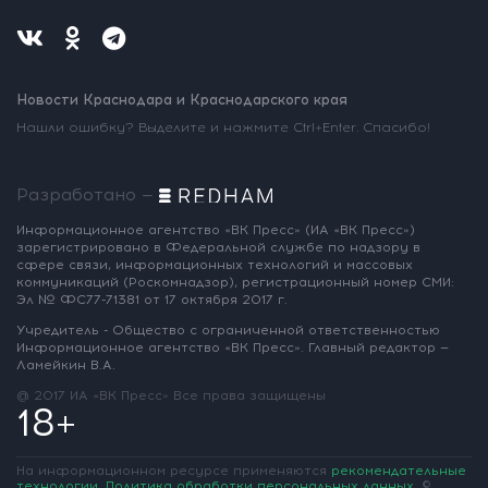
Новости Краснодара и Краснодарского края
Нашли ошибку? Выделите и нажмите Ctrl+Enter. Спасибо!
Разработано —
Информационное агентство «ВК Пресс»
(ИА «ВК Пресс»)
зарегистрировано
в Федеральной службе по надзору
в
сфере связи, информационных
технологий и массовых
коммуникаций
(Роскомнадзор),
регистрационный номер СМИ:
Эл № ФС77-71381
от 17 октября 2017 г.
Учредитель - Общество с ограниченной
ответственностью
Информационное
агентство «ВК Пресс».
Главный редактор —
Ламейкин В.А.
@ 2017 ИА «ВК Пресс»
Все права защищены
18+
На информационном ресурсе применяются
рекомендательные
технологии
.
Политика обработки персональных данных
.
©