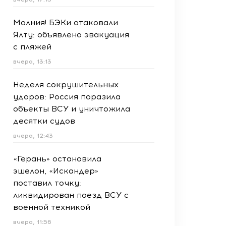
Молния! БЭКи атаковали
Ялту: объявлена эвакуация
с пляжей
вчера, 13:13
Неделя сокрушительных
ударов: Россия поразила
объекты ВСУ и уничтожила
десятки судов
вчера, 12:43
«Герань» остановила
эшелон, «Искандер»
поставил точку:
ликвидирован поезд ВСУ с
военной техникой
вчера, 11:56