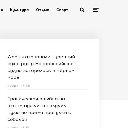
ия
Культура
Отдых
Спорт
Дроны атаковали турецкий
сухогруз у Новороссийска:
судно загорелось в Чёрном
море
вчера, 17:46
Трагическая ошибка на
охоте: мужчина получил
пулю во время прогулки с
собакой
вчера, 17:13