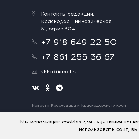
Контакты редакции:
Краснодар, Гимназическая
51, офис 304
+7 918 649 22 50
+7 861 255 36 67
vkkrd@mail.ru
Новости Краснодара и Краснодарского края
Нашли ошибку? Выделите и нажмите Ctrl+Enter.
Спасибо!
Мы используем cookies для улучшения ваше
использовать сайт, вы