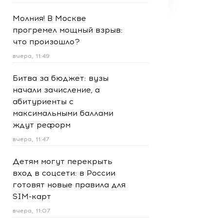
Молния! В Москве
прогремел мощный взрыв:
что произошло?
вчера, 11:49
Битва за бюджет: вузы
начали зачисление, а
абитуриенты с
максимальными баллами
ждут реформ
вчера, 11:47
Детям могут перекрыть
вход в соцсети: в России
готовят новые правила для
SIM-карт
вчера, 11:07