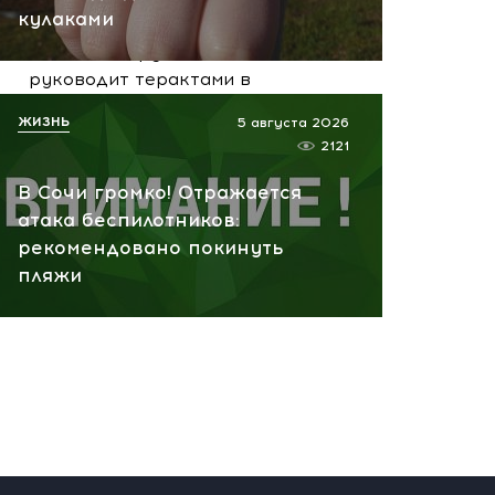
вчера, 10:13
кулаками
НАТО планирует и
руководит терактами в
России! Сенсационное
ЖИЗНЬ
5 августа 2026
заявление хакеров
2121
вчера, 10:07
В Сочи громко! Отражается
атака беспилотников:
рекомендовано покинуть
пляжи