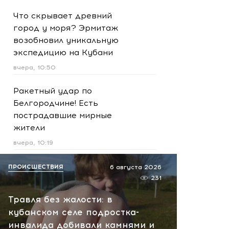
Что скрывает древний
город у моря? Эрмитаж
возобновил уникальную
экспедицию на Кубани
вчера, 10:50
Ракетный удар по
Белгородчине! Есть
пострадавшие мирные
жители
вчера, 10:19
Срочно! В Геленджике и
ПРОИСШЕСТВИЯ
6 августа 2026
Новороссийске громко -
231
работает ПВО:
Травля без жалости: в
рекомендуется уйти с
кубанском селе подростка-
пляжей
инвалида добивали камнями и