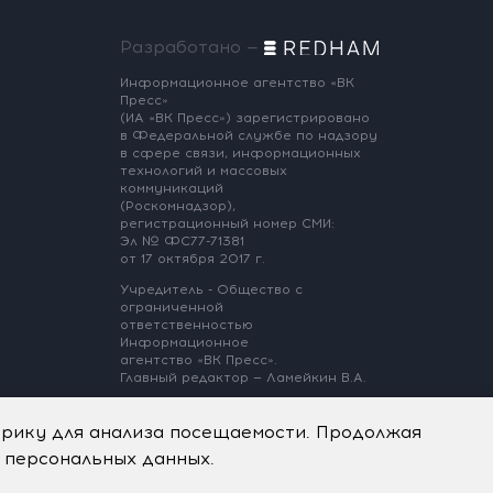
Разработано —
Информационное агентство «ВК
Пресс»
(ИА «ВК Пресс») зарегистрировано
в Федеральной службе по надзору
в сфере связи, информационных
технологий и массовых
коммуникаций
(Роскомнадзор),
регистрационный номер СМИ:
Эл № ФС77-71381
от 17 октября 2017 г.
Учредитель - Общество с
ограниченной
ответственностью
Информационное
агентство «ВК Пресс».
Главный редактор — Ламейкин В.А.
@ 2017 ИА «ВК Пресс»
Все права защищены
трику для анализа посещаемости. Продолжая
18+
у персональных данных.