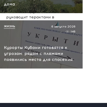
вчера, 10:13
дома
НАТО планирует и
руководит терактами в
России! Сенсационное
ЖИЗНЬ
6 августа 2026
заявление хакеров
146
вчера, 10:07
Курорты Кубани готовятся к
угрозам: рядом с пляжами
появились места для спасения