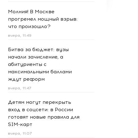
Молния! В Москве
прогремел мощный взрыв:
что произошло?
вчера, 11:49
Битва за бюджет: вузы
начали зачисление, а
абитуриенты с
максимальными баллами
ждут реформ
вчера, 11:47
Детям могут перекрыть
вход в соцсети: в России
готовят новые правила для
SIM-карт
вчера, 11:07