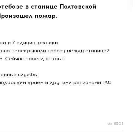
тебазе в станице Полтавской
Произошел пожар.
ка и 7 единиц техники.
енно перекрывали трассу между станицей
м. Сейчас проезд открыт.
ренные службы.
нодарским краем и другими регионами РФ
6508