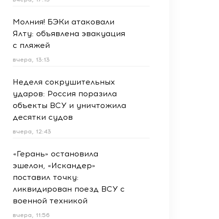
Молния! БЭКи атаковали
Ялту: объявлена эвакуация
с пляжей
вчера, 13:13
Неделя сокрушительных
ударов: Россия поразила
объекты ВСУ и уничтожила
десятки судов
вчера, 12:43
«Герань» остановила
эшелон, «Искандер»
поставил точку:
ликвидирован поезд ВСУ с
военной техникой
вчера, 11:56