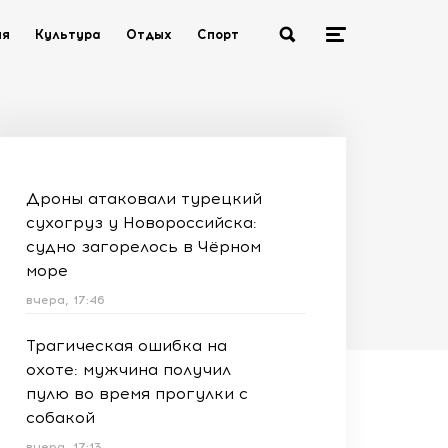
ия
Культура
Отдых
Спорт
Дроны атаковали турецкий
сухогруз у Новороссийска:
судно загорелось в Чёрном
море
вчера, 17:46
Трагическая ошибка на
охоте: мужчина получил
пулю во время прогулки с
собакой
вчера, 17:13