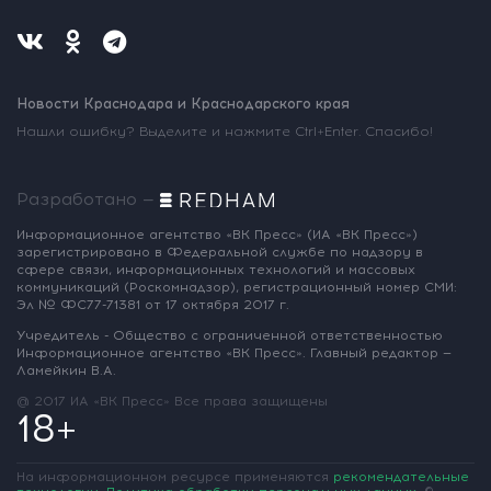
Новости Краснодара и Краснодарского края
Нашли ошибку? Выделите и нажмите Ctrl+Enter. Спасибо!
Разработано —
Информационное агентство «ВК Пресс»
(ИА «ВК Пресс»)
зарегистрировано
в Федеральной службе по надзору
в
сфере связи, информационных
технологий и массовых
коммуникаций
(Роскомнадзор),
регистрационный номер СМИ:
Эл № ФС77-71381
от 17 октября 2017 г.
Учредитель - Общество с ограниченной
ответственностью
Информационное
агентство «ВК Пресс».
Главный редактор —
Ламейкин В.А.
@ 2017 ИА «ВК Пресс»
Все права защищены
18+
На информационном ресурсе применяются
рекомендательные