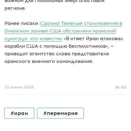
важном для глобальных энергопоставок
регионе.
Ранее писали:
Срочно! Тяжёлые столкновения в
Оманском заливе! США обстреляли иранский
сухогруз: что известно
«В ответ Иран атаковал
корабли США с помощью беспилотников», —
приводит агентство слова представителя
иранского военного командования.
22 апреля 2026
821
#иран
#перемирие