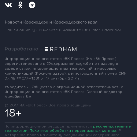
Новости Краснодара и Краснодарского края
Нашли ошибку? Выделите и нажмите Ctrl+Enter. Спасибо!
Разработано —
Информационное агентство «ВК Пресс»
(ИА «ВК Пресс»)
зарегистрировано
в Федеральной службе по надзору
в
сфере связи, информационных
технологий и массовых
коммуникаций
(Роскомнадзор),
регистрационный номер СМИ:
Эл № ФС77-71381
от 17 октября 2017 г.
Учредитель - Общество с ограниченной
ответственностью
Информационное
агентство «ВК Пресс».
Главный редактор —
Ламейкин В.А.
@ 2017 ИА «ВК Пресс»
Все права защищены
18+
На информационном ресурсе применяются
рекомендательные
технологии
.
Политика обработки персональных данных
.
©
Авторское право на систему визуализации содержимого