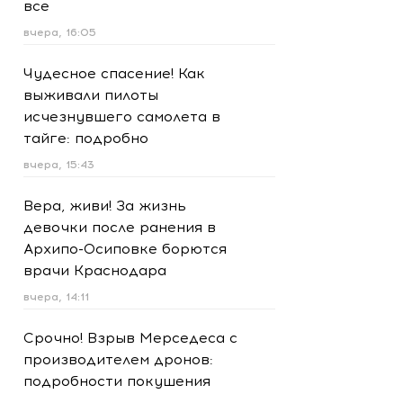
все
вчера, 16:05
Чудесное спасение! Как
выживали пилоты
исчезнувшего самолета в
тайге: подробно
вчера, 15:43
Вера, живи! За жизнь
девочки после ранения в
Архипо-Осиповке борются
врачи Краснодара
вчера, 14:11
Срочно! Взрыв Мерседеса с
производителем дронов:
подробности покушения