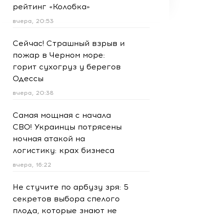
рейтинг «Колобка»
вчера, 20:53
Сейчас! Страшный взрыв и
пожар в Черном море:
горит сухогруз у берегов
Одессы
вчера, 20:38
Самая мощная с начала
СВО! Украинцы потрясены
ночная атакой на
логистику: крах бизнеса
вчера, 16:22
Не стучите по арбузу зря: 5
секретов выбора спелого
плода, которые знают не