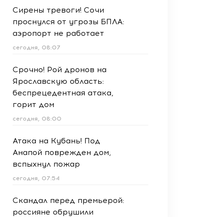
Сирены тревоги! Сочи
проснулся от угрозы БПЛА:
аэропорт не работает
сегодня, 08:07
Срочно! Рой дронов на
Ярославскую область:
беспрецедентная атака,
горит дом
сегодня, 08:00
Атака на Кубань! Под
Анапой поврежден дом,
вспыхнул пожар
сегодня, 07:54
Скандал перед премьерой:
россияне обрушили