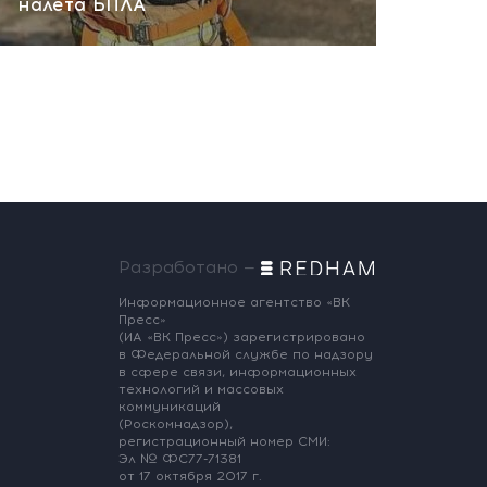
налета БПЛА
Разработано —
Информационное агентство «ВК
Пресс»
(ИА «ВК Пресс») зарегистрировано
в Федеральной службе по надзору
в сфере связи, информационных
технологий и массовых
коммуникаций
(Роскомнадзор),
регистрационный номер СМИ:
Эл № ФС77-71381
от 17 октября 2017 г.