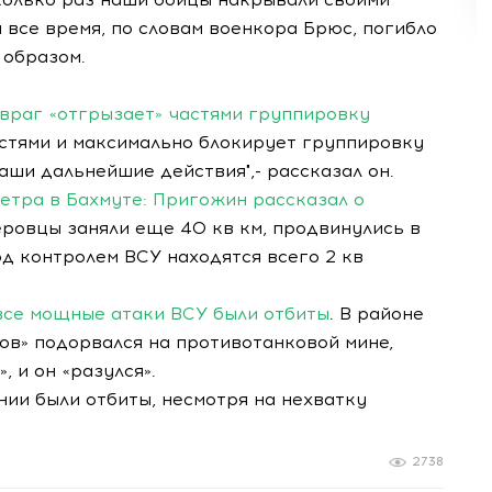
а все время, по словам военкора Брюс, погибло
 образом.
 враг «отгрызает» частями группировку
астями и максимально блокирует группировку
наши дальнейшие действия",- рассказал он.
тра в Бахмуте: Пригожин рассказал о
еровцы заняли еще 40 кв км, продвинулись в
д контролем ВСУ находятся всего 2 кв
 все мощные атаки ВСУ были отбиты
. В районе
ов» подорвался на противотанковой мине,
 и он «разулся».
нии были отбиты, несмотря на нехватку
2738