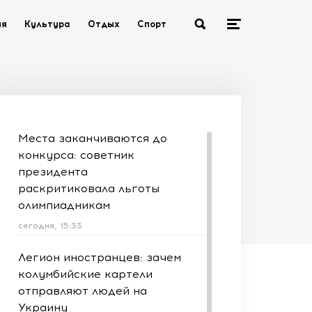
ия
Культура
Отдых
Спорт
Места заканчиваются до
конкурса: советник
президента
раскритиковала льготы
олимпиадникам
сегодня, 15:33
Легион иностранцев: зачем
колумбийские картели
отправляют людей на
Украину