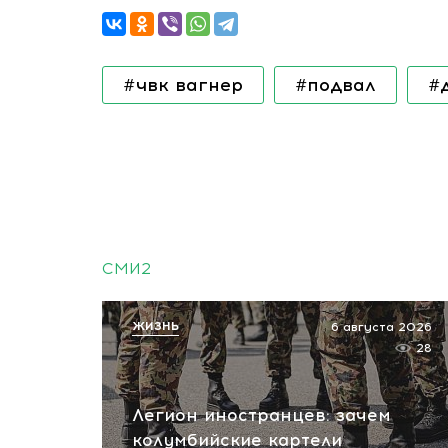
#чвк вагнер
#подвал
#
СМИ2
ЖИЗНЬ
6 августа 2026
28
Легион иностранцев: зачем
колумбийские картели