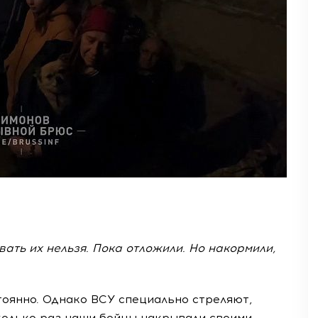
ать их нельзя. Пока отложили. Но накормили,
оянно. Однако ВСУ специально стреляют,
колько раз наши бойцы накрывали своими