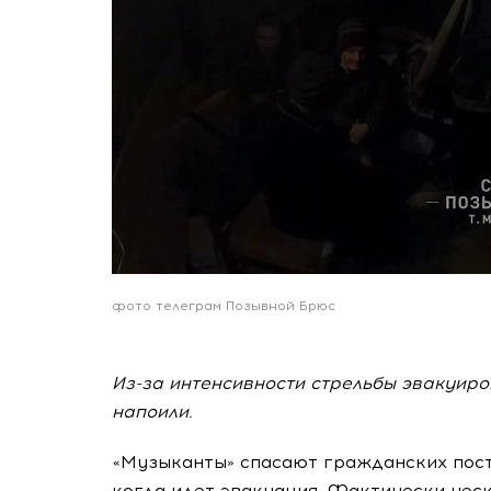
фото телеграм Позывной Брюс
Из-за интенсивности стрельбы эвакуиров
напоили.
«Музыканты» спасают гражданских пост
когда идет эвакуация. Фактически нес