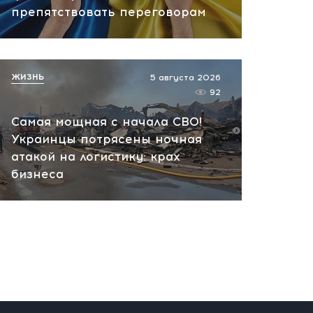
препятствовать переговорам
Иран получает ключ к
Ормузскому проливу: новый
договор меняет правила
игры на Ближнем Востоке
ЖИЗНЬ
5 августа 2026
сегодня, 10:33
92
Самая мощная с начала СВО!
Украинцы потрясены ночная
атакой на логистику: крах
бизнеса