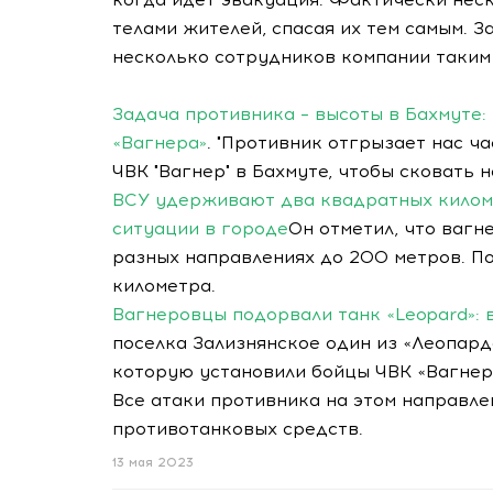
телами жителей, спасая их тем самым. З
несколько сотрудников компании таким
Задача противника – высоты в Бахмуте:
«Вагнера»
. "Противник отгрызает нас ч
ЧВК "Вагнер" в Бахмуте, чтобы сковать 
ВСУ удерживают два квадратных киломе
ситуации в городе
Он отметил, что вагн
разных направлениях до 200 метров. По
километра.
Вагнеровцы подорвали танк «Leopard»:
поселка Зализнянское один из «Леопард
которую установили бойцы ЧВК «Вагнер»,
Все атаки противника на этом направле
противотанковых средств.
13 мая 2023