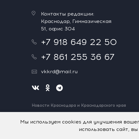
Контакты редакции:
Краснодар, Гимназическая
51, офис 304
+7 918 649 22 50
+7 861 255 36 67
vkkrd@mail.ru
Новости Краснодара и Краснодарского края
Нашли ошибку? Выделите и нажмите Ctrl+Enter.
Спасибо!
Мы используем cookies для улучшения ваше
использовать сайт, вы