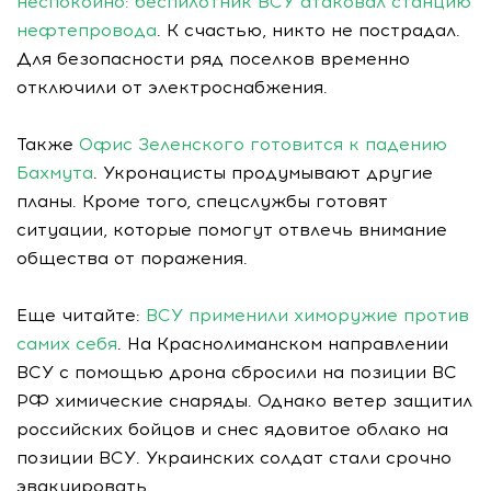
неспокойно: беспилотник ВСУ атаковал станцию
нефтепровода
. К счастью, никто не пострадал.
Для безопасности ряд поселков временно
отключили от электроснабжения.
Также
Офис Зеленского готовится к падению
Бахмута
. Укронацисты продумывают другие
планы. Кроме того, спецслужбы готовят
ситуации, которые помогут отвлечь внимание
общества от поражения.
Еще читайте:
ВСУ применили химоружие против
самих себя
. На Краснолиманском направлении
ВСУ с помощью дрона сбросили на позиции ВС
РФ химические снаряды. Однако ветер защитил
российских бойцов и снес ядовитое облако на
позиции ВСУ. Украинских солдат стали срочно
эвакуировать.