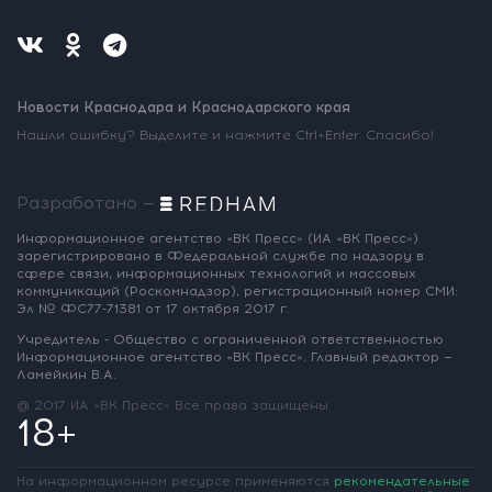
Новости Краснодара и Краснодарского края
Нашли ошибку? Выделите и нажмите Ctrl+Enter. Спасибо!
Разработано —
Информационное агентство «ВК Пресс»
(ИА «ВК Пресс»)
зарегистрировано
в Федеральной службе по надзору
в
сфере связи, информационных
технологий и массовых
коммуникаций
(Роскомнадзор),
регистрационный номер СМИ:
Эл № ФС77-71381
от 17 октября 2017 г.
Учредитель - Общество с ограниченной
ответственностью
Информационное
агентство «ВК Пресс».
Главный редактор —
Ламейкин В.А.
@ 2017 ИА «ВК Пресс»
Все права защищены
18+
На информационном ресурсе применяются
рекомендательные