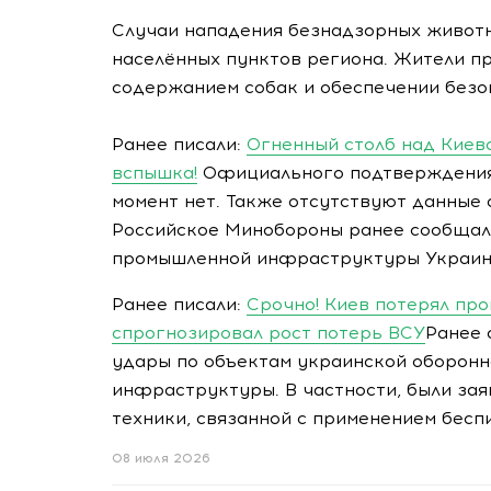
Случаи нападения безнадзорных животн
населённых пунктов региона. Жители п
содержанием собак и обеспечении безоп
Ранее писали:
Огненный столб над Киев
вспышка!
Официального подтверждения
момент нет. Также отсутствуют данные
Российское Минобороны ранее сообщало
промышленной инфраструктуры Украин
Ранее писали:
Срочно! Киев потерял про
спрогнозировал рост потерь ВСУ
Ранее 
удары по объектам украинской оборонн
инфраструктуры. В частности, были за
техники, связанной с применением бесп
08 июля 2026