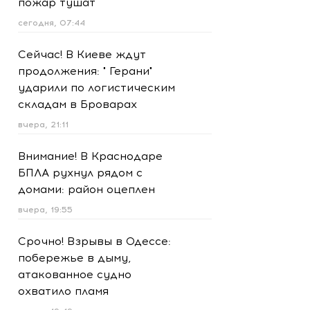
пожар тушат
сегодня, 07:44
Сейчас! В Киеве ждут
продолжения: " Герани"
ударили по логистическим
складам в Броварах
вчера, 21:11
Внимание! В Краснодаре
БПЛА рухнул рядом с
домами: район оцеплен
вчера, 19:55
Срочно! Взрывы в Одессе:
побережье в дыму,
атакованное судно
охватило пламя