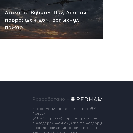
Атака на Кубань! Под Анапой
поврежден дом, вспыхнул
пожар
Разработано —
Информационное агентство «ВК
Пресс»
(ИА «ВК Пресс») зарегистрировано
в Федеральной службе по надзору
в сфере связи, информационных
технологий и массовых