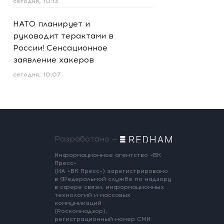
сегодня, 10:13
НАТО планирует и
руководит терактами в
России! Сенсационное
заявление хакеров
сегодня, 10:07
Разработано —
Информационное агентство «ВК
Пресс»
(ИА «ВК Пресс») зарегистрировано
в Федеральной службе по надзору
в сфере связи, информационных
технологий и массовых
коммуникаций
(Роскомнадзор),
регистрационный номер СМИ: