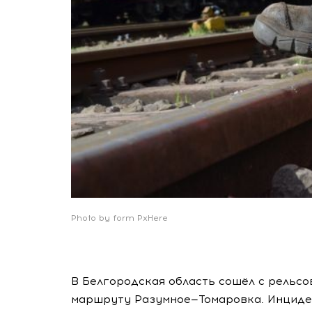
Photo by form PxHere
В Белгородская область сошёл с рельс
маршруту Разумное—Томаровка. Инциден