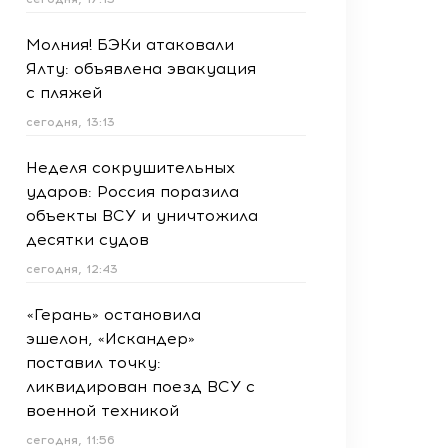
Молния! БЭКи атаковали
Ялту: объявлена эвакуация
с пляжей
сегодня, 13:13
Неделя сокрушительных
ударов: Россия поразила
объекты ВСУ и уничтожила
десятки судов
сегодня, 12:43
«Герань» остановила
эшелон, «Искандер»
поставил точку:
ликвидирован поезд ВСУ с
военной техникой
сегодня, 11:56