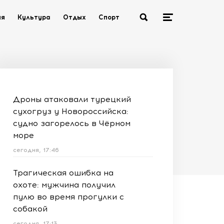
ия
Культура
Отдых
Спорт
Дроны атаковали турецкий
сухогруз у Новороссийска:
судно загорелось в Чёрном
море
сегодня, 17:46
Трагическая ошибка на
охоте: мужчина получил
пулю во время прогулки с
собакой
сегодня, 17:13