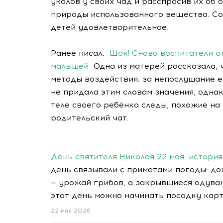
уколов у своих чад и расспросив их об
природы использованного вещества. Со
детей удовлетворительное.
Ранее писал:
Шок! Снова воспитатели о
малышей
Одна из матерей рассказала, 
методы воздействия: за непослушание 
не придала этим словам значения, одн
теле своего ребёнка следы, похожие на
родительский чат.
День святителя Николая 22 мая: истори
день связывали с приметами погоды: д
— урожай грибов, а закрывшиеся одуван
этот день можно начинать посадку кар
22 мая 2026