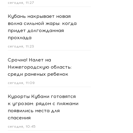
сегодня, 11:27
Кубань накрывает новая
волна сильной жары: когда
придет долгожданная
прохлада
сегодня, 11:23
Срочно! Налет на
Нижегородскую область:
среди раненых ребенок
сегодня, 11:09
Курорты Кубани готовятся
к угрозам: рядом с пляжами
появились места для
спасения
сегодня, 10:45