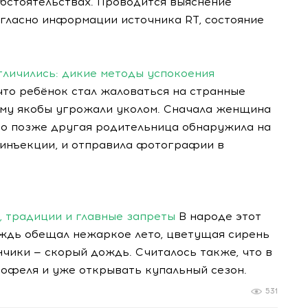
 обстоятельствах. Проводится выяснение
гласно информации источника RT, состояние
тличились: дикие методы успокоения
что ребёнок стал жаловаться на странные
ему якобы угрожали уколом. Сначала женщина
ако позже другая родительница обнаружила на
 инъекции, и отправила фотографии в
я, традиции и главные запреты
В народе этот
ождь обещал нежаркое лето, цветущая сирень
чики — скорый дождь. Считалось также, что в
тофеля и уже открывать купальный сезон.
531