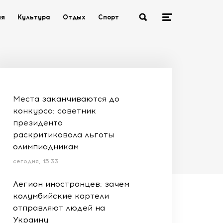
ия
Культура
Отдых
Спорт
Места заканчиваются до
конкурса: советник
президента
раскритиковала льготы
олимпиадникам
сегодня, 15:33
Легион иностранцев: зачем
колумбийские картели
отправляют людей на
Украину