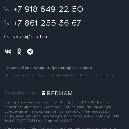
+7 918 649 22 50
+7 861 255 36 67
vkkrd@mail.ru
Новости Краснодара и Краснодарского края
Нашли ошибку? Выделите и нажмите Ctrl+Enter. Спасибо!
Разработано —
Информационное агентство «ВК Пресс»
(ИА «ВК Пресс»)
зарегистрировано
в Федеральной службе по надзору
в
сфере связи, информационных
технологий и массовых
коммуникаций
(Роскомнадзор),
регистрационный номер СМИ:
Эл № ФС77-71381
от 17 октября 2017 г.
Учредитель - Общество с ограниченной
ответственностью