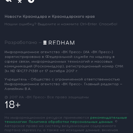
Новости Краснодара и Краснодарского края
Нашли ошибку? Выделите и нажмите Ctrl+Enter. Спасибо!
Разработано —
Информационное агентство «ВК Пресс»
(ИА «ВК Пресс»)
зарегистрировано
в Федеральной службе по надзору
в
сфере связи, информационных
технологий и массовых
коммуникаций
(Роскомнадзор),
регистрационный номер СМИ:
Эл № ФС77-71381
от 17 октября 2017 г.
Учредитель - Общество с ограниченной
ответственностью
Информационное
агентство «ВК Пресс».
Главный редактор —
Ламейкин В.А.
@ 2017 ИА «ВК Пресс»
Все права защищены
18+
На информационном ресурсе применяются
рекомендательные
технологии
.
Политика обработки персональных данных
.
©
Авторское право на систему визуализации содержимого
портала vkpress.ru, а также на исходные данные, включая