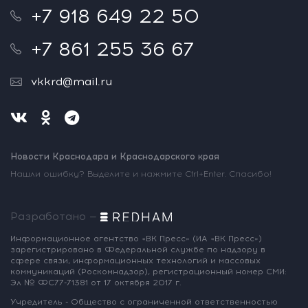
+7 918 649 22 50
+7 861 255 36 67
vkkrd@mail.ru
Новости Краснодара и Краснодарского края
Нашли ошибку? Выделите и нажмите Ctrl+Enter. Спасибо!
Разработано —
Информационное агентство «ВК Пресс»
(ИА «ВК Пресс»)
зарегистрировано
в Федеральной службе по надзору
в
сфере связи, информационных
технологий и массовых
коммуникаций
(Роскомнадзор),
регистрационный номер СМИ:
Эл № ФС77-71381
от 17 октября 2017 г.
Учредитель - Общество с ограниченной
ответственностью