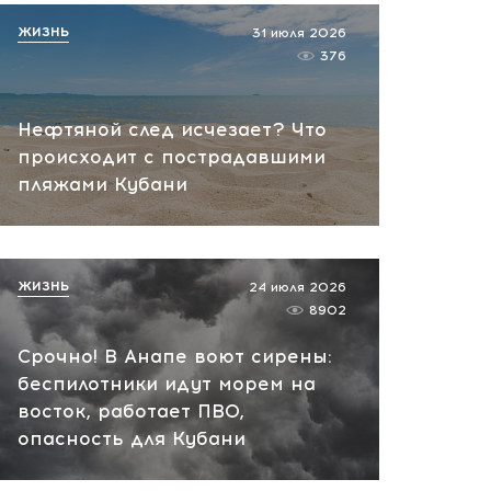
Музыка и лето в Абрау-
ЖИЗНЬ
31 июля 2026
Дюрсо: завершился
376
фестиваль Light Weekend
вчера, 12:39
Нефтяной след исчезает? Что
происходит с пострадавшими
пляжами Кубани
ЖИЗНЬ
24 июля 2026
8902
Срочно! В Анапе воют сирены:
беспилотники идут морем на
восток, работает ПВО,
опасность для Кубани