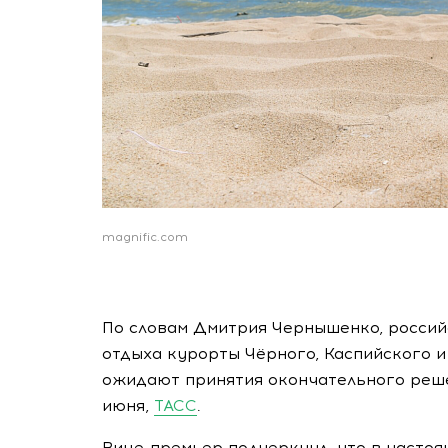
magnific.com
По словам Дмитрия Чернышенко, россий
отдыха курорты Чёрного, Каспийского и 
ожидают принятия окончательного реше
июня,
ТАСС
.
Вице-премьер подчеркнул, что в насто