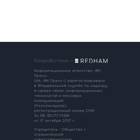
Разработано —
Информационное агентство «ВК
Пресс»
(ИА «ВК Пресс») зарегистрировано
в Федеральной службе по надзору
в сфере связи, информационных
технологий и массовых
коммуникаций
(Роскомнадзор),
регистрационный номер СМИ:
Эл № ФС77-71381
от 17 октября 2017 г.
Учредитель - Общество с
ограниченной
ответственностью