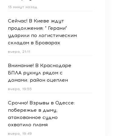
13 минут назад
Сейчас! В Киеве ждут
продолжения: " Герани"
ударили по логистическим
складам в Броварах
вчера, 21:11
Внимание! В Краснодаре
БПЛА рухнул рядом с
домами: район оцеплен
вчера, 19:55
Срочно! Взрывы в Одессе:
побережье в дыму,
атакованное судно
охватило пламя
вчера, 19:49