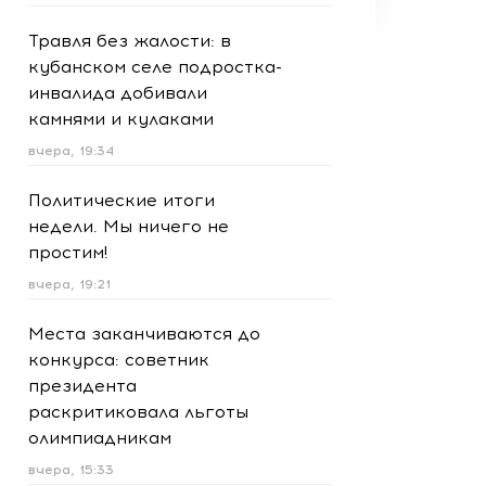
Травля без жалости: в
кубанском селе подростка-
инвалида добивали
камнями и кулаками
вчера, 19:34
Политические итоги
недели. Мы ничего не
простим!
вчера, 19:21
Места заканчиваются до
конкурса: советник
президента
раскритиковала льготы
олимпиадникам
вчера, 15:33