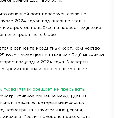
феле банков достигла 5,7%.
что основной рост просрочек связан с
начале 2024 годов под высокие ставки
 и дефолтов пришёлся на первое полугодие
ённого кредитного бюро.
тся в сегменте кредитных карт: количество
5 года может увеличиться на 1,5–1,8 миллиона
 втором полугодии 2024 года. Эксперты
ем кредитования и вызреванием ранее
ю: глава РФПИ обещает не прерывать
конструктивное общение между двумя
пытки давления, которые изначально
о, несмотря на значительные усилия,
 диалога, Россия намерена продолжать