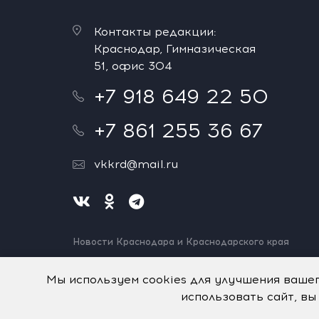
Контакты редакции:
Краснодар, Гимназическая
51, офис 304
+7 918 649 22 50
+7 861 255 36 67
vkkrd@mail.ru
Новости Краснодара и Краснодарского края
Нашли ошибку? Выделите и нажмите Ctrl+Enter.
Спасибо!
Мы используем cookies для улучшения ваше
использовать сайт, вы