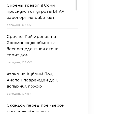
Сирены тревоги! Сочи
проснулся от угрозы БПЛА:
аэропорт не работает
сегодня, 08:07
Срочно! Рой дронов на
Ярославскую область:
беспрецедентная атака,
горит дом
сегодня, 08:00
Атака на Кубань! Под
Анапой поврежден дом,
вспыхнул пожар
сегодня, 07:54
Скандал перед премьерой:
россияне обрушили