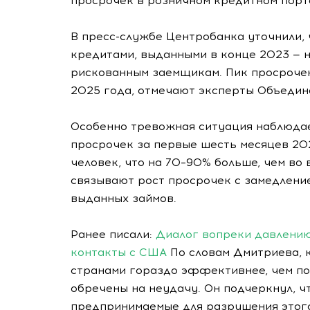
просрочек в розничном кредитном порт
В пресс-службе Центробанка уточнили, 
кредитами, выданными в конце 2023 — 
рискованным заемщикам. Пик просрочек
2025 года, отмечают эксперты Объедин
Особенно тревожная ситуация наблюдае
просрочек за первые шесть месяцев 202
человек, что на 70–90% больше, чем во
связывают рост просрочек с замедлени
выданных займов.
Ранее писали:
Диалог вопреки давлени
контакты с США
По словам Дмитриева, 
странами гораздо эффективнее, чем по
обречены на неудачу. Он подчеркнул, чт
предпринимаемые для разрушения этого