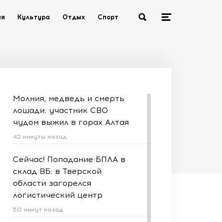
ия
Культура
Отдых
Спорт
Молния, медведь и смерть
лошади: участник СВО
чудом выжил в горах Алтая
42 минуты назад
Сейчас! Попадание БПЛА в
склад ВБ: в Тверской
области загорелся
логистический центр
50 минут назад