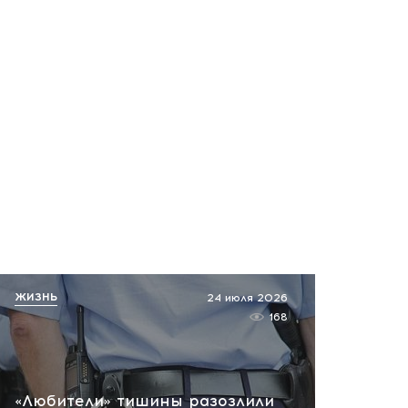
все
вчера, 16:05
Чудесное спасение! Как
выживали пилоты
исчезнувшего самолета в
тайге: подробно
вчера, 15:43
Вера, живи! За жизнь
девочки после ранения в
Архипо-Осиповке борются
врачи Краснодара
ЖИЗНЬ
24 июля 2026
вчера, 14:11
168
Срочно! Взрыв Мерседеса с
производителем дронов:
подробности покушения
«Любители» тишины разозлили