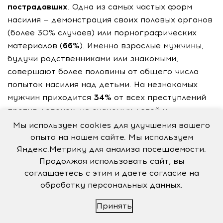
пострадавших
. Одна из самых частых форм
насилия — демонстрация своих половых органов
(более 30% случаев) или порнографических
материалов (
66%
). Именно взрослые мужчины,
будучи родственниками или знакомыми,
совершают более половины от общего числа
попыток насилия над детьми. На незнакомых
мужчин приходится
34%
от всех преступлений
против девочек, на знакомых детей и
подростков —
14%
, на незнакомых детей и
Мы используем cookies для улучшения вашего
подростков —
2%
.
опыта на нашем сайте. Мы используем
Яндекс.Метрику для анализа посещаемости.
Продолжая использовать сайт, вы
Риск стать жертвой существенно
соглашаетесь с этим и даете согласие на
возрастает в период с 4 до 6 лет и
обработку персональных данных.
достигает пика с 7 до 12 лет, затем, до
Принять
15 лет, он держится на достаточно
высоком уровне, а с 16–17 лет