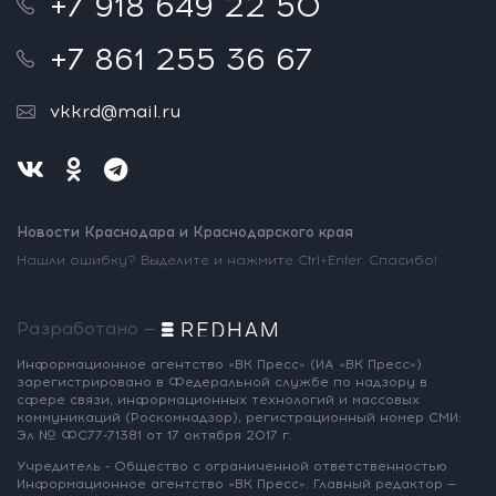
+7 918 649 22 50
+7 861 255 36 67
vkkrd@mail.ru
Новости Краснодара и Краснодарского края
Нашли ошибку? Выделите и нажмите Ctrl+Enter. Спасибо!
Разработано —
Информационное агентство «ВК Пресс»
(ИА «ВК Пресс»)
зарегистрировано
в Федеральной службе по надзору
в
сфере связи, информационных
технологий и массовых
коммуникаций
(Роскомнадзор),
регистрационный номер СМИ:
Эл № ФС77-71381
от 17 октября 2017 г.
Учредитель - Общество с ограниченной
ответственностью
Информационное
агентство «ВК Пресс».
Главный редактор —