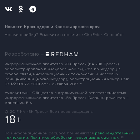
Новости Краснодара и Краснодарского края
Нашли ошибку? Выделите и нажмите Ctrl+Enter. Спасибо!
Разработано —
Информационное агентство «ВК Пресс»
(ИА «ВК Пресс»)
зарегистрировано
в Федеральной службе по надзору
в
сфере связи, информационных
технологий и массовых
коммуникаций
(Роскомнадзор),
регистрационный номер СМИ:
Эл № ФС77-71381
от 17 октября 2017 г.
Учредитель - Общество с ограниченной
ответственностью
Информационное
агентство «ВК Пресс».
Главный редактор —
Ламейкин В.А.
@ 2017 ИА «ВК Пресс»
Все права защищены
18+
На информационном ресурсе применяются
рекомендательные
технологии
.
Политика обработки персональных данных
.
©