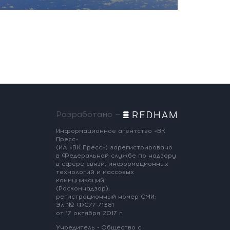
Разработано —
Информационное агентство «ВК
Пресс»
(ИА «ВК Пресс») зарегистрировано
в Федеральной службе по надзору
в сфере связи, информационных
технологий и массовых
коммуникаций
(Роскомнадзор),
регистрационный номер СМИ:
Эл № ФС77-71381
от 17 октября 2017 г.
Учредитель - Общество с