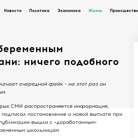
Новости
Политика
Экономика
Жизнь
Происшеств
 беременным
ани: ничего подобного
ачает очередной фейк – на этот раз он
ым.
торых СМИ распространяется информация,
 подписал постановление о новой выплате при
публикации вышли с «доработанным»
еременным школьницам.