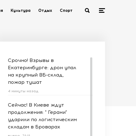
ия
Культура
Отдых
Спорт
Срочно! Взрывы в
Екатеринбурге: дрон упал
на крупный ВБ-склад,
пожар тушат
4 минуты назад
Сейчас! В Киеве ждут
продолжения: " Герани"
ударили по логистическим
складам в Броварах
вчера, 21:11