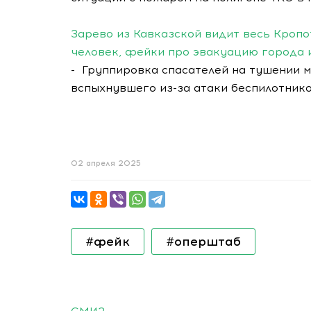
Зарево из Кавказской видит весь Кроп
человек, фейки про эвакуацию города 
- Группировка спасателей на тушении 
вспыхнувшего из-за атаки беспилотнико
02 апреля 2025
#фейк
#оперштаб