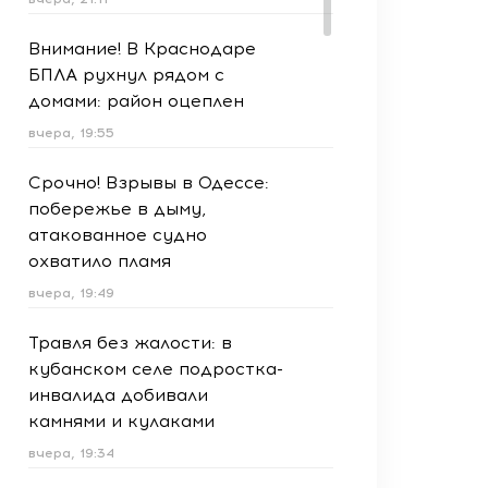
Внимание! В Краснодаре
БПЛА рухнул рядом с
домами: район оцеплен
вчера, 19:55
Срочно! Взрывы в Одессе:
побережье в дыму,
атакованное судно
охватило пламя
вчера, 19:49
Травля без жалости: в
кубанском селе подростка-
инвалида добивали
камнями и кулаками
вчера, 19:34