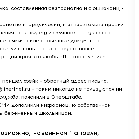
ка, составленная безграмотно и с ошибками, -
рамотно и юридически, и относительно правил
ения по каждому из «ляпов» - не указаны
цветочки: такие серьезные документы
публикованы – но этот пункт вовсе
трации края это якобы «Постановление» не
ту пришел фейк – обратный адрес письма.
inertnet.ru – таким никогда не пользуются ни
служба, пояснили в Оперштабе.
е СМИ дополнили информацию собственной
ны беременным школьницам.
возможно, навеянная 1 апреля,