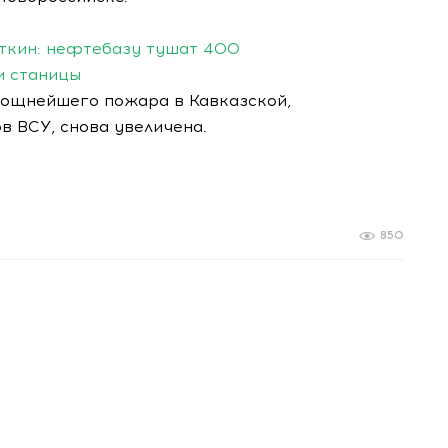
откин: нефтебазу тушат 400
и станицы
мощнейшего пожара в Кавказской,
в ВСУ, снова увеличена.
850