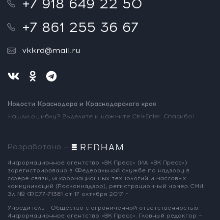
+7 918 649 22 50
+7 861 255 36 67
vkkrd@mail.ru
Новости Краснодара и Краснодарского края
Нашли ошибку? Выделите и нажмите Ctrl+Enter. Спасибо!
Разработано —
Информационное агентство «ВК Пресс»
(ИА «ВК Пресс»)
зарегистрировано
в Федеральной службе по надзору
в
сфере связи, информационных
технологий и массовых
коммуникаций
(Роскомнадзор),
регистрационный номер СМИ:
Эл № ФС77-71381
от 17 октября 2017 г.
Учредитель - Общество с ограниченной
ответственностью
Информационное
агентство «ВК Пресс».
Главный редактор —