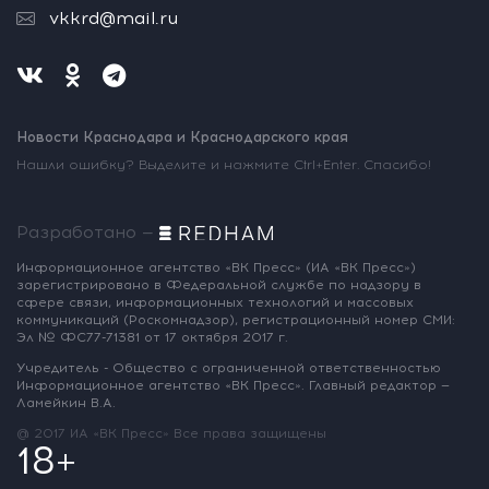
vkkrd@mail.ru
Новости Краснодара и Краснодарского края
Нашли ошибку? Выделите и нажмите Ctrl+Enter. Спасибо!
Разработано —
Информационное агентство «ВК Пресс»
(ИА «ВК Пресс»)
зарегистрировано
в Федеральной службе по надзору
в
сфере связи, информационных
технологий и массовых
коммуникаций
(Роскомнадзор),
регистрационный номер СМИ:
Эл № ФС77-71381
от 17 октября 2017 г.
Учредитель - Общество с ограниченной
ответственностью
Информационное
агентство «ВК Пресс».
Главный редактор —
Ламейкин В.А.
@ 2017 ИА «ВК Пресс»
Все права защищены
18+