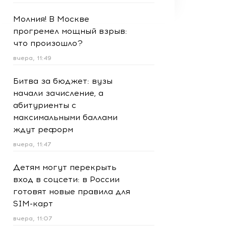
Молния! В Москве
прогремел мощный взрыв:
что произошло?
вчера, 11:49
Битва за бюджет: вузы
начали зачисление, а
абитуриенты с
максимальными баллами
ждут реформ
вчера, 11:47
Детям могут перекрыть
вход в соцсети: в России
готовят новые правила для
SIM-карт
вчера, 11:07