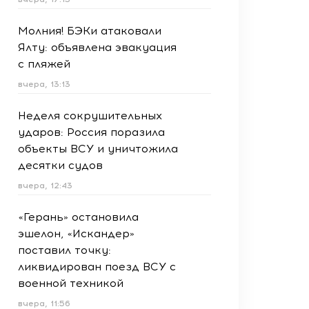
Молния! БЭКи атаковали
Ялту: объявлена эвакуация
с пляжей
вчера, 13:13
Неделя сокрушительных
ударов: Россия поразила
объекты ВСУ и уничтожила
десятки судов
вчера, 12:43
«Герань» остановила
эшелон, «Искандер»
поставил точку:
ликвидирован поезд ВСУ с
военной техникой
вчера, 11:56