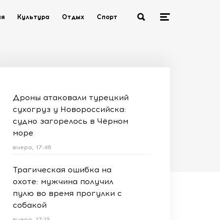
ия
Культура
Отдых
Спорт
Дроны атаковали турецкий
сухогруз у Новороссийска:
судно загорелось в Чёрном
море
вчера, 17:46
Трагическая ошибка на
охоте: мужчина получил
пулю во время прогулки с
собакой
вчера, 17:13