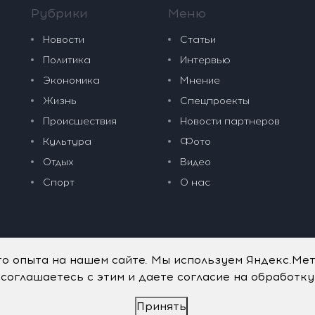
Рубрики
Меню
Новости
Статьи
Политика
Интервью
Экономика
Мнение
Жизнь
Спецпроекты
Происшествия
Новости партнеров
Культура
Фото
Отдых
Видео
Спорт
О нас
го опыта на нашем сайте. Мы используем Яндекс.Ме
 соглашаетесь с этим и даете согласие на обработк
Принять
дательные технологии
.
Политика обработки персональных данных
.