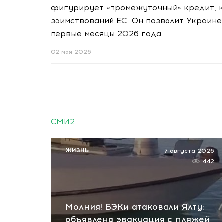
фигурирует «промежуточный» кредит, 
заимствований ЕС. Он позволит Украин
первые месяцы 2026 года.
02 мая 2026
СМИ2
ЖИЗНЬ
7 августа 2026
442
Молния! БЭКи атаковали Ялту:
объявлена эвакуация с пляжей