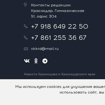
Контакты редакции:
Краснодар, Гимназическая
51, офис 304
+7 918 649 22 50
+7 861 255 36 67
vkkrd@mail.ru
Новости Краснодара и Краснодарского края
Нашли ошибку? Выделите и нажмите Ctrl+Enter.
Спасибо!
Мы используем cookies для улучшения ваше
использовать сайт, вы
На информационном ресурсе применяются
рекомен