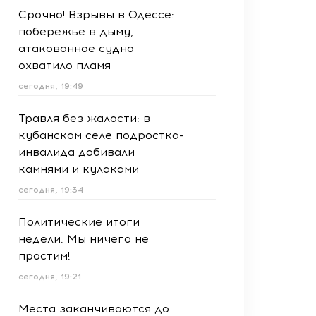
Срочно! Взрывы в Одессе:
побережье в дыму,
атакованное судно
охватило пламя
сегодня, 19:49
Травля без жалости: в
кубанском селе подростка-
инвалида добивали
камнями и кулаками
сегодня, 19:34
Политические итоги
недели. Мы ничего не
простим!
сегодня, 19:21
Места заканчиваются до