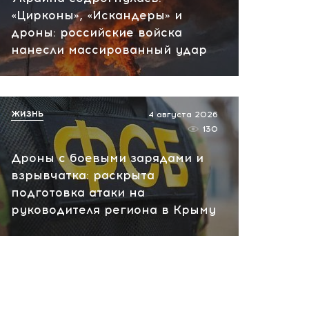
«Цирконы», «Искандеры» и
пожар на НПЗ
дроны: российские войска
сегодня, 12:18
нанесли массированный удар
ЖИЗНЬ
4 августа 2026
130
Дроны с боевыми зарядами и
взрывчатка: раскрыта
подготовка атаки на
руководителя региона в Крыму