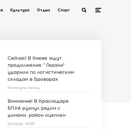
ия
Культура
Отдых
Спорт
Сейчас! В Киеве ждут
продолжения: " Герани"
ударили по логистическим
складам в Броварах
54 минуты назад
Внимание! В Краснодаре
БПЛА рухнул рядом с
домами: район оцеплен
сегодня, 19:55