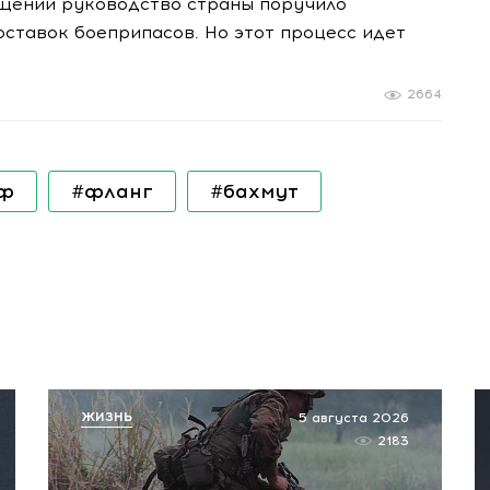
ащений руководство страны поручило
ставок боеприпасов. Но этот процесс идет
2664
рф
#фланг
#бахмут
ЖИЗНЬ
5 августа 2026
2183