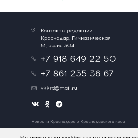
Контакты редакции:
Краснодар, Гимназическая
51, офис 304
+7 918 649 22 50
+7 861 255 36 67
vkkrd@mail.ru
Новости Краснодара и Краснодарского края
Нашли ошибку? Выделите и нажмите Ctrl+Enter.
Спасибо!
Мы используем cookies для улучшения ваше