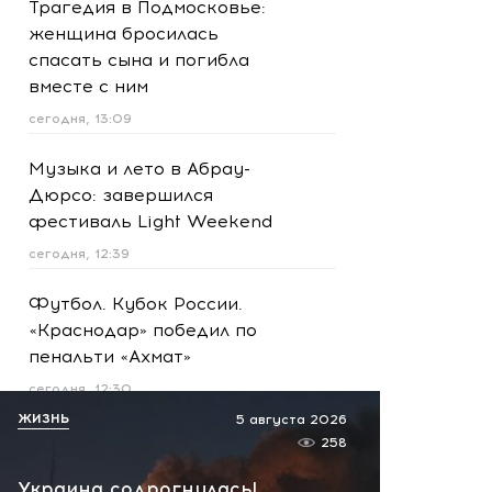
Трагедия в Подмосковье:
женщина бросилась
спасать сына и погибла
вместе с ним
сегодня, 13:09
Музыка и лето в Абрау-
Дюрсо: завершился
фестиваль Light Weekend
сегодня, 12:39
Футбол. Кубок России.
«Краснодар» победил по
пенальти «Ахмат»
сегодня, 12:30
ЖИЗНЬ
5 августа 2026
Масштабная атака на
258
Ярославскую область!
Украина содрогнулась!
Обломки БПЛА вызвали