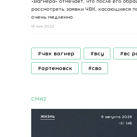
«Вагнера» отмечает, что после его обр
рассмотреть заявки ЧВК, касающиеся по
очень медленно.
16 мая 2023
#чвк вагнер
#всу
#вс 
#артемовск
#сво
СМИ2
ЖИЗНЬ
6 августа 2026
148