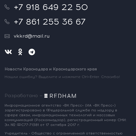
+7 918 649 22 50
+7 861 255 36 67
vkkrd@mail.ru
Новости Краснодара и Краснодарского края
Нашли ошибку? Выделите и нажмите Ctrl+Enter. Спасибо!
Разработано —
Информационное агентство «ВК Пресс»
(ИА «ВК Пресс»)
зарегистрировано
в Федеральной службе по надзору
в
сфере связи, информационных
технологий и массовых
коммуникаций
(Роскомнадзор),
регистрационный номер СМИ:
Эл № ФС77-71381
от 17 октября 2017 г.
Учредитель - Общество с ограниченной
ответственностью