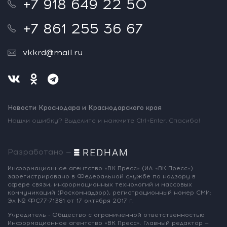
+7 918 649 22 50
+7 861 255 36 67
vkkrd@mail.ru
Новости Краснодара и Краснодарского края
Нашли ошибку? Выделите и нажмите Ctrl+Enter. Спасибо!
Разработано —
Информационное агентство «ВК Пресс»
(ИА «ВК Пресс»)
зарегистрировано
в Федеральной службе по надзору
в
сфере связи, информационных
технологий и массовых
коммуникаций
(Роскомнадзор),
регистрационный номер СМИ:
Эл № ФС77-71381
от 17 октября 2017 г.
Учредитель - Общество с ограниченной
ответственностью
Информационное
агентство «ВК Пресс».
Главный редактор —