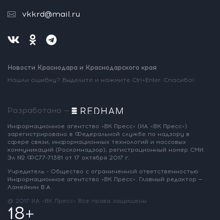
vkkrd@mail.ru
Новости Краснодара и Краснодарского края
Нашли ошибку? Выделите и нажмите Ctrl+Enter. Спасибо!
Разработано —
Информационное агентство «ВК Пресс»
(ИА «ВК Пресс»)
зарегистрировано
в Федеральной службе по надзору
в
сфере связи, информационных
технологий и массовых
коммуникаций
(Роскомнадзор),
регистрационный номер СМИ:
Эл № ФС77-71381
от 17 октября 2017 г.
Учредитель - Общество с ограниченной
ответственностью
Информационное
агентство «ВК Пресс».
Главный редактор —
Ламейкин В.А.
@ 2017 ИА «ВК Пресс»
Все права защищены
18+