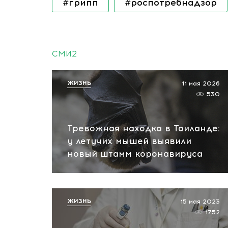
#грипп
#роспотребнадзор
СМИ2
ЖИЗНЬ
11 мая 2026
530
Тревожная находка в Таиланде:
у летучих мышей выявили
новый штамм коронавируса
ЖИЗНЬ
15 мая 2023
1752