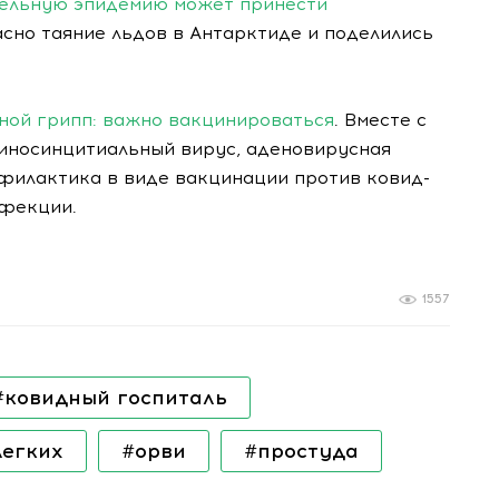
тельную эпидемию может принести
сно таяние льдов в Антарктиде и поделились
иной грипп: важно вакцинироваться
. Вместе с
риносинцитиальный вирус, аденовирусная
филактика в виде вакцинации против ковид-
нфекции.
1557
#ковидный госпиталь
легких
#орви
#простуда