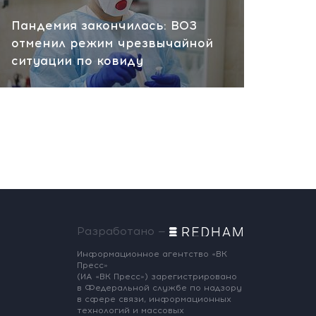
Пандемия закончилась: ВОЗ
отменил режим чрезвычайной
ситуации по ковиду
Разработано —
Информационное агентство «ВК
Пресс»
(ИА «ВК Пресс») зарегистрировано
в Федеральной службе по надзору
в сфере связи, информационных
технологий и массовых