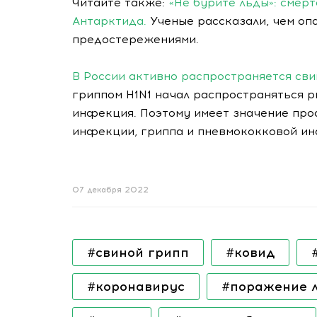
Читайте также:
«Не бурите льды»: смер
Антарктида.
Ученые рассказали, чем опа
предостережениями.
В России активно распространяется св
гриппом H1N1 начал распространяться 
инфекция. Поэтому имеет значение про
инфекции, гриппа и пневмококковой и
07 декабря 2022
#свиной грипп
#ковид
#коронавирус
#поражение 