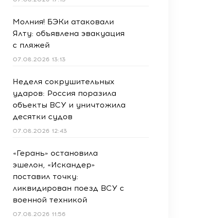
Молния! БЭКи атаковали
Ялту: объявлена эвакуация
с пляжей
07.08.2026 13:13
Неделя сокрушительных
ударов: Россия поразила
объекты ВСУ и уничтожила
десятки судов
07.08.2026 12:43
«Герань» остановила
эшелон, «Искандер»
поставил точку:
ликвидирован поезд ВСУ с
военной техникой
07.08.2026 11:56