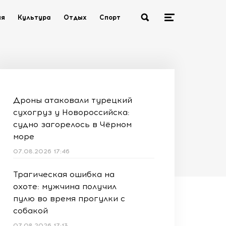
ия
Культура
Отдых
Спорт
Дроны атаковали турецкий
сухогруз у Новороссийска:
судно загорелось в Чёрном
море
07.08.2026 17:46
Трагическая ошибка на
охоте: мужчина получил
пулю во время прогулки с
собакой
07.08.2026 17:13