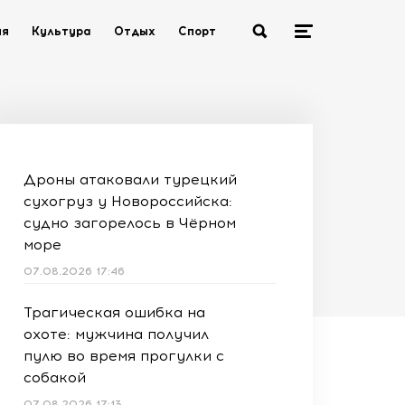
ия
Культура
Отдых
Спорт
Дроны атаковали турецкий
сухогруз у Новороссийска:
судно загорелось в Чёрном
море
07.08.2026 17:46
Трагическая ошибка на
охоте: мужчина получил
пулю во время прогулки с
собакой
07.08.2026 17:13