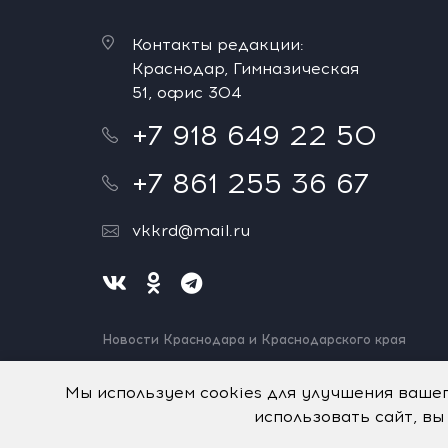
Контакты редакции:
Краснодар, Гимназическая
51, офис 304
+7 918 649 22 50
+7 861 255 36 67
vkkrd@mail.ru
Новости Краснодара и Краснодарского края
Нашли ошибку? Выделите и нажмите Ctrl+Enter.
Спасибо!
Мы используем cookies для улучшения ваше
использовать сайт, вы