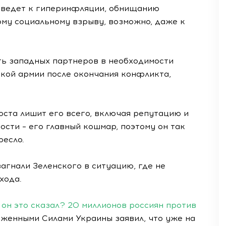
риведет к гиперинфляции, обнищанию
ному социальному взрыву, возможно, даже к
ть западных партнеров в необходимости
кой армии после окончания конфликта,
 поста лишит его всего, включая репутацию и
ности – его главный кошмар, поэтому он так
ресло.
агнали Зеленского в ситуацию, где не
хода.
он это сказал? 20 миллионов россиян против
енными Силами Украины заявил, что уже на