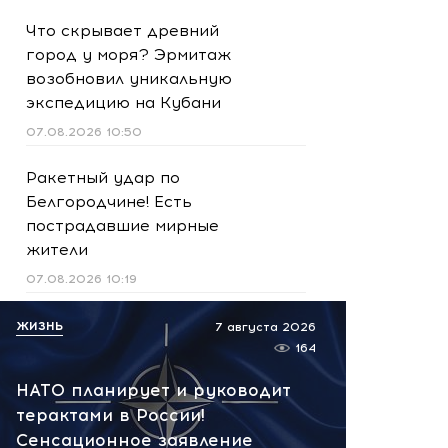
Что скрывает древний
город у моря? Эрмитаж
возобновил уникальную
экспедицию на Кубани
07.08.2026 10:50
Ракетный удар по
Белгородчине! Есть
пострадавшие мирные
жители
07.08.2026 10:19
Срочно! В Геленджике и
ЖИЗНЬ
7 августа 2026
Новороссийске громко -
164
работает ПВО:
НАТО планирует и руководит
рекомендуется уйти с
терактами в России!
пляжей
Сенсационное заявление