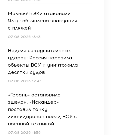
Молния! БЭКи атаковали
Ялту: объявлена эвакуация
с пляжей
07.08.2026 13:13
Неделя сокрушительных
ударов: Россия поразила
объекты ВСУ и уничтожила
десятки судов
07.08.2026 12:43
«Герань» остановила
эшелон, «Искандер»
поставил точку:
ликвидирован поезд ВСУ с
военной техникой
07.08.2026 11:56