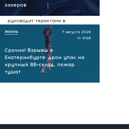
07.08.2026 10:13
хакеров
НАТО планирует и
руководит терактами в
России! Сенсационное
ЖИЗНЬ
7 августа 2026
заявление хакеров
6128
07.08.2026 10:07
Срочно! Взрывы в
Екатеринбурге: дрон упал на
крупный ВБ-склад, пожар
тушат