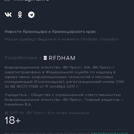
Новости Краснодара и Краснодарского края
Нашли ошибку? Выделите и нажмите Ctrl+Enter. Спасибо!
Разработано —
Информационное агентство «ВК Пресс»
(ИА «ВК Пресс»)
зарегистрировано
в Федеральной службе по надзору
в
сфере связи, информационных
технологий и массовых
коммуникаций
(Роскомнадзор),
регистрационный номер СМИ:
Эл № ФС77-71381
от 17 октября 2017 г.
Учредитель - Общество с ограниченной
ответственностью
Информационное
агентство «ВК Пресс».
Главный редактор —
Ламейкин В.А.
@ 2017 ИА «ВК Пресс»
Все права защищены
18+
На информационном ресурсе применяются
рекомендательные