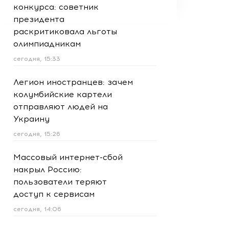
конкурса: советник
президента
раскритиковала льготы
олимпиадникам
сегодня, 15:33
Легион иностранцев: зачем
колумбийские картели
отправляют людей на
Украину
сегодня, 15:26
Массовый интернет-сбой
накрыл Россию:
пользователи теряют
доступ к сервисам
сегодня, 14:06