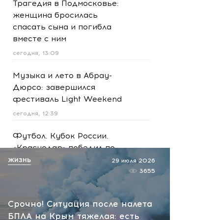
Трагедия в Подмосковье:
женщина бросилась
спасать сына и погибла
вместе с ним
сегодня, 13:09
Музыка и лето в Абрау-
Дюрсо: завершился
фестиваль Light Weekend
сегодня, 12:39
Футбол. Кубок России.
«Краснодар» победил по
пенальти «Ахмат»
ЖИЗНЬ
29 июля 2026
3655
сегодня, 12:30
Масштабная атака на
Срочно! Ситуация после налета
Ярославскую область!
БПЛА на Крым тяжелая: есть
Обломки БПЛА вызвали