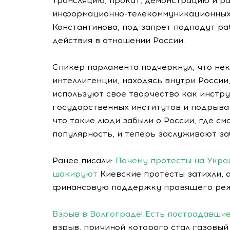
трансляцию, прокат, демонстрацию и р
информационно-телекоммуникационных с
Константинова, под запрет подпадут р
действия в отношении России.
Спикер парламента подчеркнул, что не
интеллигенции, находясь внутри России
используют свое творчество как инстр
государственных институтов и подрыва 
что такие люди забыли о России, где см
популярность, и теперь заслуживают за
Ранее писали:
Почему протесты на Украи
шокируют
Киевские протесты затихли,
финансовую поддержку правящего реж
Взрыв в Волгограде! Есть пострадавши
взрыв, причиной которого стал газовый 