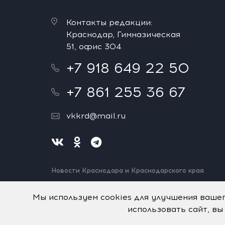
Контакты редакции:
Краснодар, Гимназическая
51, офис 304
+7 918 649 22 50
+7 861 255 36 67
vkkrd@mail.ru
Новости Краснодара и Краснодарского края
Нашли ошибку? Выделите и нажмите Ctrl+Enter.
Спасибо!
Мы используем cookies для улучшения ваше
использовать сайт, вы