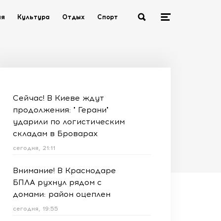
ия
Культура
Отдых
Спорт
Сейчас! В Киеве ждут
продолжения: " Герани"
ударили по логистическим
складам в Броварах
сегодня, 21:11
Внимание! В Краснодаре
БПЛА рухнул рядом с
домами: район оцеплен
сегодня, 19:55