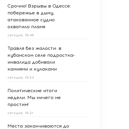
Срочно! Взрывы в Одессе:
побережье в дыму,
атакованное судно
охватило пламя
сегодня, 19:49
Травля без жалости: в
кубанском селе подростка-
инвалида добивали
камнями и кулаками
сегодня, 19:34
Политические итоги
недели. Мы ничего не
простим!
сегодня, 19:21
Места заканчиваются до