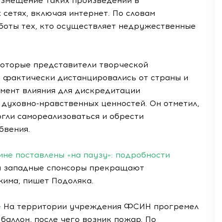
азмещение таких произведений в
етях, включая интернет. По словам
аботы тех, кто осуществляет недружественные
которые представители творческой
, фактически дистанцировались от страны и
умент влияния для дискредитации
духовно-нравственных ценностей. Он отметил,
огли самореализоваться и обрести
бвения.
не поставлены «на паузу»: подробности
 а западные спонсоры прекращают
има, пишет Подоляка.
е
На территории учреждения ФСИН прогремел
баллон, после чего возник пожар. По