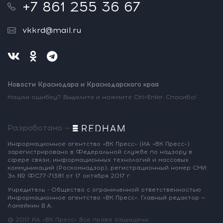
+7 861 255 36 67
vkkrd@mail.ru
Новости Краснодара и Краснодарского края
Нашли ошибку? Выделите и нажмите Ctrl+Enter. Спасибо!
Разработано —
Информационное агентство «ВК Пресс»
(ИА «ВК Пресс»)
зарегистрировано
в Федеральной службе по надзору
в
сфере связи, информационных
технологий и массовых
коммуникаций
(Роскомнадзор),
регистрационный номер СМИ:
Эл № ФС77-71381
от 17 октября 2017 г.
Учредитель - Общество с ограниченной
ответственностью
Информационное
агентство «ВК Пресс».
Главный редактор —
Ламейкин В.А.
@ 2017 ИА «ВК Пресс»
Все права защищены