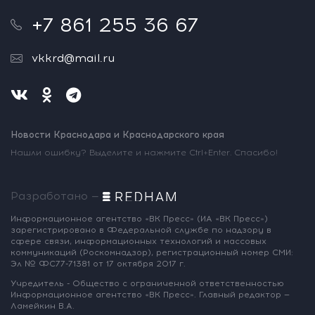
+7 861 255 36 67
vkkrd@mail.ru
Новости Краснодара и Краснодарского края
Нашли ошибку? Выделите и нажмите Ctrl+Enter. Спасибо!
Разработано —
Информационное агентство «ВК Пресс»
(ИА «ВК Пресс»)
зарегистрировано
в Федеральной службе по надзору
в
сфере связи, информационных
технологий и массовых
коммуникаций
(Роскомнадзор),
регистрационный номер СМИ:
Эл № ФС77-71381
от 17 октября 2017 г.
Учредитель - Общество с ограниченной
ответственностью
Информационное
агентство «ВК Пресс».
Главный редактор —
Ламейкин В.А.